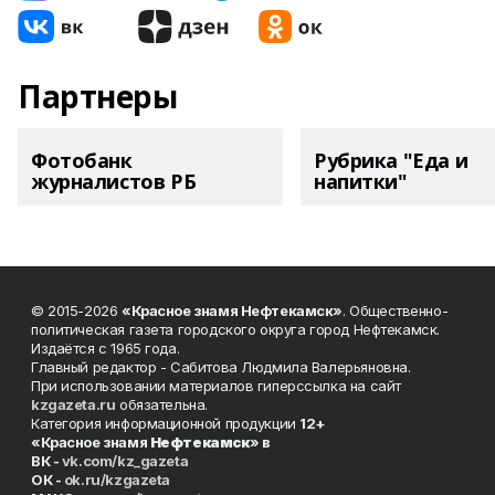
Партнеры
Фотобанк
Рубрика "Еда и
журналистов РБ
напитки"
© 2015-2026
«Красное знамя Нефтекамск»
. Общественно-
политическая газета городского округа город Нефтекамск.
Издаётся с 1965 года.
Главный редактор - Сабитова Людмила Валерьяновна.
При использовании материалов гиперссылка на сайт
kzgazeta.ru
обязательна.
Категория информационной продукции
12+
«Красное знамя
Нефтекамск
» в
ВК -
vk.com/kz_gazeta
ОК -
ok.ru/kzgazeta