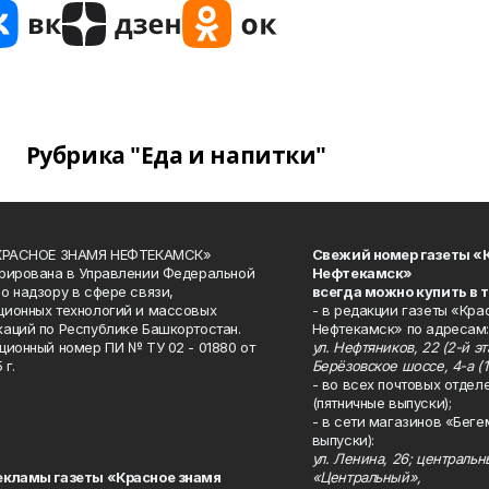
Рубрика "Еда и напитки"
«КРАСНОЕ ЗНАМЯ НЕФТЕКАМСК»
Свежий номер газеты «
рирована в Управлении Федеральной
Нефтекамск»
о надзору в сфере связи,
всегда можно купить в 
ионных технологий и массовых
- в редакции газеты «Кра
аций по Республике Башкортостан.
Нефтекамск» по адресам:
ционный номер ПИ № ТУ 02 - 01880 от
ул. Нефтяников, 22 (2-й эта
 г.
Берёзовское шоссе, 4-а (1
- во всех почтовых отдел
(пятничные выпуски);
- в сети магазинов «Беге
выпуски):
ул. Ленина, 26; централь
екламы газеты «Красное знамя
«Центральный»,