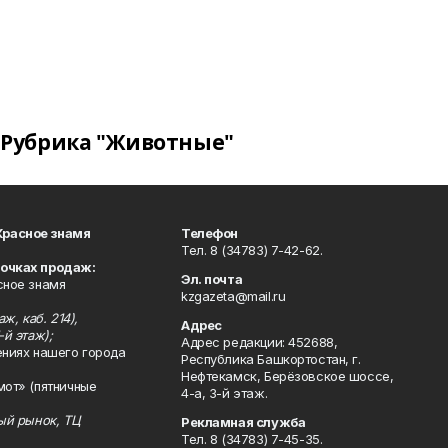
Рубрика "Животные"
Красное знамя
Телефон
Тел. 8 (34783) 7-42-62.
точках продаж:
Эл. почта
сное знамя
kzgazeta@mail.ru
ж, каб. 214),
Адрес
-й этаж);
Адрес редакции: 452688,
ениях нашего города
Республика Башкортостан, г.
Нефтекамск, Берёзовское шоссе,
мот» (пятничные
4-а, 3-й этаж.
ный рынок, ТЦ
Рекламная служба
Тел. 8 (34783) 7-45-35.