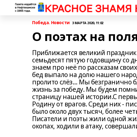
Победа. Новости
3 МАРТА 2020, 11:02
О поэтах на пол
Приближается великий праздник 
семьдесят пятую годовщину со д
знаем про неё по рассказам своих
бед выпало на долю нашего народ
пролито слёз… Мы безгранично б
жизнь за победу. Мы будем помни
страницу нашей истории.С первы
Родину от врагов. Среди них - п
было около двух тысяч, более чет
Писатели и поэты жили одной ж
окопах, ходили в атаку, соверша