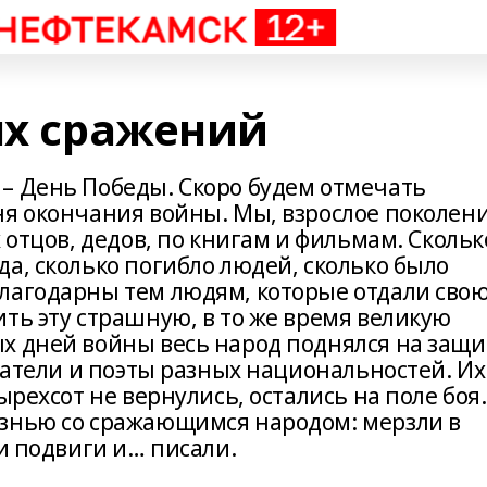
ях сражений
– День Победы. Скоро будем отмечать
ня окончания войны. Мы, взрослое поколени
 отцов, дедов, по книгам и фильмам. Скольк
а, сколько погибло людей, сколько было
лагодарны тем людям, которые отдали сво
ть эту страшную, в то же время великую
х дней войны весь народ поднялся на защи
исатели и поэты разных национальностей. Их
ырехсот не вернулись, остались на поле боя.
изнью со сражающимся народом: мерзли в
ли подвиги и… писали.