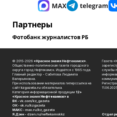
Партнеры
Фотобанк журналистов РБ
© 2015-2026
«Красное знамя Нефтекамск»
.
Газета 
Общественно-политическая газета городского
зарегист
округа город Нефтекамск. Издаётся с 1965 года.
службы п
Главный редактор - Сабитова Людмила
информац
Валерьяновна.
коммуник
При использовании материалов гиперссылка на
Регистра
сайт
kzgazeta.ru
обязательна.
11.06.2025
Категория информационной продукции
12+
«Красное знамя
Нефтекамск
» в
ВК -
vk.com/kz_gazeta
ОК -
ok.ru/kzgazeta
MAKC -
max.ru/kz_gazeta
Я.Дзен -
dzen.ru/neftekamskkz
Отдел р