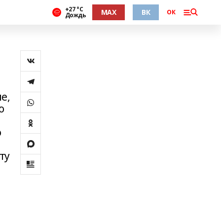
+27 °С
MAX
ВК
ОК
Дождь
е,
о
ю
ту