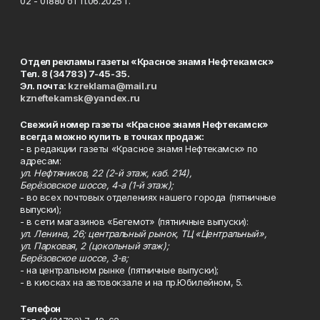
02 - 01880 от 11.06.2025 г.
Отдел рекламы газеты «Красное знамя Нефтекамск»
Тел. 8 (34783) 7-45-35.
Эл. почта:
kzreklama@mail.ru
kzneftekamsk@yandex.ru
Свежий номер газеты «Красное знамя Нефтекамск»
всегда можно купить в точках продаж:
- в редакции газеты «Красное знамя Нефтекамск» по
адресам:
ул. Нефтяников, 22 (2-й этаж, каб. 214),
Берёзовское шоссе, 4-а (1-й этаж);
- во всех почтовых отделениях нашего города (пятничные
выпуски);
- в сети магазинов «Бегемот» (пятничные выпуски):
ул. Ленина, 26; центральный рынок, ТЦ «Центральный»,
ул. Парковая, 2 (цокольный этаж);
Берёзовское шоссе, 3-в;
- на центральном рынке (пятничные выпуски);
- в киосках на автовокзале и на пр.Юбилейном, 5.
Телефон