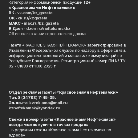
Категория информационной продукции
12+
«Красное знамя
Нефтекамск
» в
ВК -
vk.com/kz_gazeta
ОК -
ok.ru/kzgazeta
MAKC -
max.ru/kz_gazeta
Я.Дзен -
dzen.ru/neftekamskkz
Об использовании персональных данных
Газета «КРАСНОЕ ЗНАМЯ НЕФТЕКАМСК» зарегистрирована в
Управлении Федеральной службы по надзору в сфере связи,
информационных технологий и массовых коммуникаций по
Республике Башкортостан. Регистрационный номер ПИ № ТУ
02 - 01880 от 11.06.2025 г.
Отдел рекламы газеты «Красное знамя Нефтекамск»
Тел. 8 (34783) 7-45-35.
Эл. почта:
kzreklama@mail.ru
kzneftekamsk@yandex.ru
Свежий номер газеты «Красное знамя Нефтекамск»
всегда можно купить в точках продаж:
- в редакции газеты «Красное знамя Нефтекамск» по
адресам: