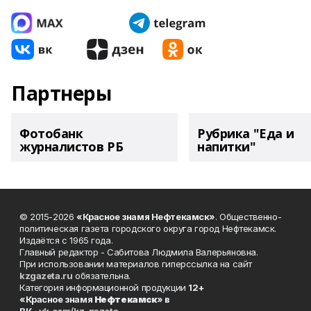
Партнеры
Фотобанк
Рубрика "Еда и
журналистов РБ
напитки"
© 2015-2026
«Красное знамя Нефтекамск»
. Общественно-
политическая газета городского округа город Нефтекамск.
Издаётся с 1965 года.
Главный редактор - Сабитова Людмила Валерьяновна.
При использовании материалов гиперссылка на сайт
kzgazeta.ru
обязательна.
Категория информационной продукции
12+
«Красное знамя
Нефтекамск
» в
ВК -
vk.com/kz_gazeta