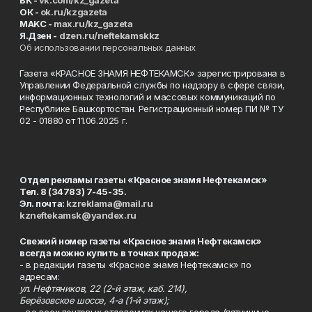
ОК -
ok.ru/kzgazeta
MAKC -
max.ru/kz_gazeta
Я.Дзен -
dzen.ru/neftekamskkz
Об использовании персональных данных
Газета «КРАСНОЕ ЗНАМЯ НЕФТЕКАМСК» зарегистрирована в
Управлении Федеральной службы по надзору в сфере связи,
информационных технологий и массовых коммуникаций по
Республике Башкортостан. Регистрационный номер ПИ № ТУ
02 - 01880 от 11.06.2025 г.
Отдел рекламы газеты «Красное знамя Нефтекамск»
Тел. 8 (34783) 7-45-35.
Эл. почта:
kzreklama@mail.ru
kzneftekamsk@yandex.ru
Свежий номер газеты «Красное знамя Нефтекамск»
всегда можно купить в точках продаж:
- в редакции газеты «Красное знамя Нефтекамск» по
адресам:
ул. Нефтяников, 22 (2-й этаж, каб. 214),
Берёзовское шоссе, 4-а (1-й этаж);
- во всех почтовых отделениях нашего города (пятничные