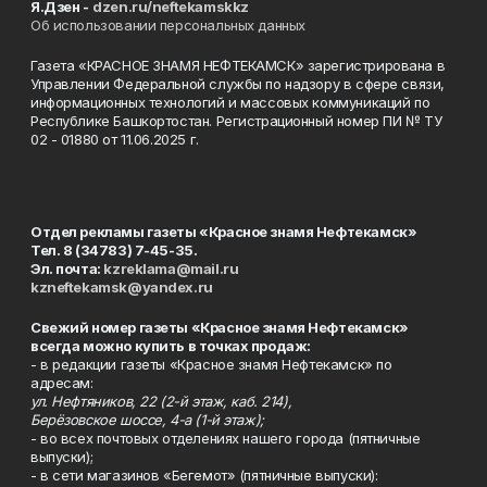
Я.Дзен -
dzen.ru/neftekamskkz
Об использовании персональных данных
Газета «КРАСНОЕ ЗНАМЯ НЕФТЕКАМСК» зарегистрирована в
Управлении Федеральной службы по надзору в сфере связи,
информационных технологий и массовых коммуникаций по
Республике Башкортостан. Регистрационный номер ПИ № ТУ
02 - 01880 от 11.06.2025 г.
Отдел рекламы газеты «Красное знамя Нефтекамск»
Тел. 8 (34783) 7-45-35.
Эл. почта:
kzreklama@mail.ru
kzneftekamsk@yandex.ru
Свежий номер газеты «Красное знамя Нефтекамск»
всегда можно купить в точках продаж:
- в редакции газеты «Красное знамя Нефтекамск» по
адресам:
ул. Нефтяников, 22 (2-й этаж, каб. 214),
Берёзовское шоссе, 4-а (1-й этаж);
- во всех почтовых отделениях нашего города (пятничные
выпуски);
- в сети магазинов «Бегемот» (пятничные выпуски):