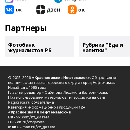
Партнеры
Фотобанк
Рубрика "Еда и
журналистов РБ
напитки"
© 2015-2026
«Красное знамя Нефтекамск»
. Общественно-
политическая газета городского округа город Нефтекамск.
Издаётся с 1965 года.
Главный редактор - Сабитова Людмила Валерьяновна.
При использовании материалов гиперссылка на сайт
kzgazeta.ru
обязательна.
Категория информационной продукции
12+
«Красное знамя
Нефтекамск
» в
ВК -
vk.com/kz_gazeta
ОК -
ok.ru/kzgazeta
MAKC -
max.ru/kz_gazeta