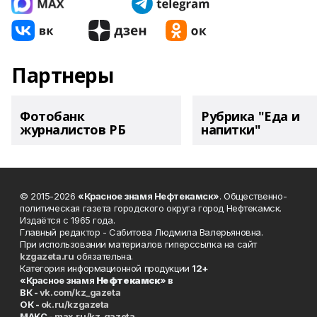
Партнеры
Фотобанк
Рубрика "Еда и
журналистов РБ
напитки"
© 2015-2026
«Красное знамя Нефтекамск»
. Общественно-
политическая газета городского округа город Нефтекамск.
Издаётся с 1965 года.
Главный редактор - Сабитова Людмила Валерьяновна.
При использовании материалов гиперссылка на сайт
kzgazeta.ru
обязательна.
Категория информационной продукции
12+
«Красное знамя
Нефтекамск
» в
ВК -
vk.com/kz_gazeta
ОК -
ok.ru/kzgazeta
MAKC -
max.ru/kz_gazeta