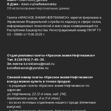
Я.Дзен -
dzen.ru/neftekamskkz
Об использовании персональных данных
Газета «КРАСНОЕ ЗНАМЯ НЕФТЕКАМСК» зарегистрирована в
Управлении Федеральной службы по надзору в сфере связи,
информационных технологий и массовых коммуникаций по
Республике Башкортостан. Регистрационный номер ПИ № ТУ
02 - 01880 от 11.06.2025 г.
Отдел рекламы газеты «Красное знамя Нефтекамск»
Тел. 8 (34783) 7-45-35.
Эл. почта:
kzreklama@mail.ru
kzneftekamsk@yandex.ru
Свежий номер газеты «Красное знамя Нефтекамск»
всегда можно купить в точках продаж:
- в редакции газеты «Красное знамя Нефтекамск» по
адресам:
ул. Нефтяников, 22 (2-й этаж, каб. 214),
Берёзовское шоссе, 4-а (1-й этаж);
- во всех почтовых отделениях нашего города (пятничные
выпуски);
- в сети магазинов «Бегемот» (пятничные выпуски):