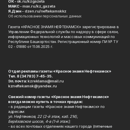
ОК -
ok.ru/kzgazeta
MAKC -
max.ru/kz_gazeta
Я.Дзен -
dzen.ru/neftekamskkz
Об использовании персональных данных
Газета «КРАСНОЕ ЗНАМЯ НЕФТЕКАМСК» зарегистрирована в
Управлении Федеральной службы по надзору в сфере связи,
информационных технологий и массовых коммуникаций по
Республике Башкортостан. Регистрационный номер ПИ № ТУ
02 - 01880 от 11.06.2025 г.
Отдел рекламы газеты «Красное знамя Нефтекамск»
Тел. 8 (34783) 7-45-35.
Эл. почта:
kzreklama@mail.ru
kzneftekamsk@yandex.ru
Свежий номер газеты «Красное знамя Нефтекамск»
всегда можно купить в точках продаж:
- в редакции газеты «Красное знамя Нефтекамск» по
адресам:
ул. Нефтяников, 22 (2-й этаж, каб. 214),
Берёзовское шоссе, 4-а (1-й этаж);
- во всех почтовых отделениях нашего города (пятничные