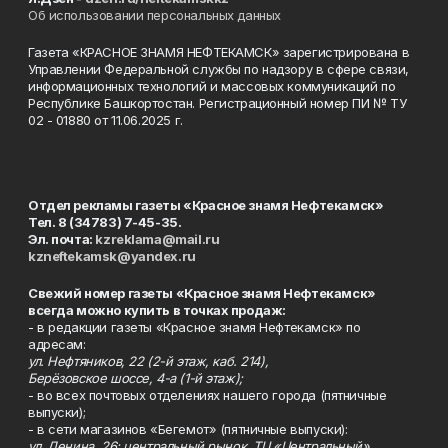
Об использовании персональных данных
Газета «КРАСНОЕ ЗНАМЯ НЕФТЕКАМСК» зарегистрирована в
Управлении Федеральной службы по надзору в сфере связи,
информационных технологий и массовых коммуникаций по
Республике Башкортостан. Регистрационный номер ПИ № ТУ
02 - 01880 от 11.06.2025 г.
Отдел рекламы газеты «Красное знамя Нефтекамск»
Тел. 8 (34783) 7-45-35.
Эл. почта:
kzreklama@mail.ru
kzneftekamsk@yandex.ru
Свежий номер газеты «Красное знамя Нефтекамск»
всегда можно купить в точках продаж:
- в редакции газеты «Красное знамя Нефтекамск» по
адресам:
ул. Нефтяников, 22 (2-й этаж, каб. 214),
Берёзовское шоссе, 4-а (1-й этаж);
- во всех почтовых отделениях нашего города (пятничные
выпуски);
- в сети магазинов «Бегемот» (пятничные выпуски):
ул. Ленина, 26; центральный рынок, ТЦ «Центральный»,