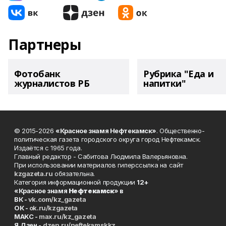
Партнеры
Фотобанк
Рубрика "Еда и
журналистов РБ
напитки"
© 2015-2026
«Красное знамя Нефтекамск»
. Общественно-
политическая газета городского округа город Нефтекамск.
Издаётся с 1965 года.
Главный редактор - Сабитова Людмила Валерьяновна.
При использовании материалов гиперссылка на сайт
kzgazeta.ru
обязательна.
Категория информационной продукции
12+
«Красное знамя
Нефтекамск
» в
ВК -
vk.com/kz_gazeta
ОК -
ok.ru/kzgazeta
MAKC -
max.ru/kz_gazeta
Я.Дзен -
dzen.ru/neftekamskkz