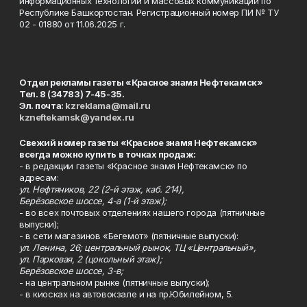
информационных технологий и массовых коммуникаций по
Республике Башкортостан. Регистрационный номер ПИ № ТУ
02 - 01880 от 11.06.2025 г.
Отдел рекламы газеты «Красное знамя Нефтекамск»
Тел. 8 (34783) 7-45-35.
Эл. почта:
kzreklama@mail.ru
kzneftekamsk@yandex.ru
Свежий номер газеты «Красное знамя Нефтекамск»
всегда можно купить в точках продаж:
- в редакции газеты «Красное знамя Нефтекамск» по
адресам:
ул. Нефтяников, 22 (2-й этаж, каб. 214),
Берёзовское шоссе, 4-а (1-й этаж);
- во всех почтовых отделениях нашего города (пятничные
выпуски);
- в сети магазинов «Бегемот» (пятничные выпуски):
ул. Ленина, 26; центральный рынок, ТЦ «Центральный»,
ул. Парковая, 2 (цокольный этаж);
Берёзовское шоссе, 3-в;
- на центральном рынке (пятничные выпуски);
- в киосках на автовокзале и на пр.Юбилейном, 5.