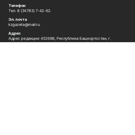
Телефон
Тел. 8 (34783) 7-42-62.
Эл. почта
kzgazeta@mail.ru
Адрес
Адрес редакции: 452688, Республика Башкортостан, г.
Нефтекамск, Берёзовское шоссе, 4-а, 3-й этаж.
Рекламная служба
Тел. 8 (34783) 7-45-35.
Редакция
Тел. 8 (34783) 7-42-72, 7-42-92..
Приемная
Тел. 8 (34783) 7-42-82.
Сотрудничество
Тел. 8 (34783) 7-42-62.
Отдел кадров
Тел. 8 (34783) 7-42-92.