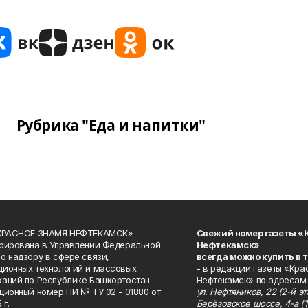
Рубрика "Еда и напитки"
«КРАСНОЕ ЗНАМЯ НЕФТЕКАМСК»
Свежий номер газеты «
рирована в Управлении Федеральной
Нефтекамск»
о надзору в сфере связи,
всегда можно купить в 
ионных технологий и массовых
- в редакции газеты «Кра
аций по Республике Башкортостан.
Нефтекамск» по адресам:
ционный номер ПИ № ТУ 02 - 01880 от
ул. Нефтяников, 22 (2-й эта
 г.
Берёзовское шоссе, 4-а (1