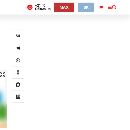
+21 °С
MAX
ВК
ОК
Облачно