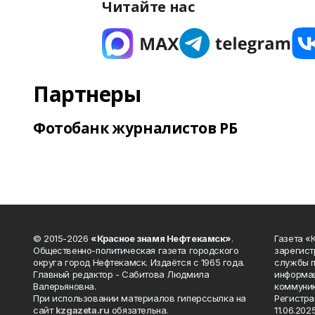
Читайте нас
Партнеры
Фотобанк журналистов РБ
© 2015-2026
«Красное знамя Нефтекамск»
.
Газета 
Общественно-политическая газета городского
зарегист
округа город Нефтекамск. Издаётся с 1965 года.
службы п
Главный редактор - Сабитова Людмила
информац
Валерьяновна.
коммуник
При использовании материалов гиперссылка на
Регистра
сайт
kzgazeta.ru
обязательна.
11.06.2025