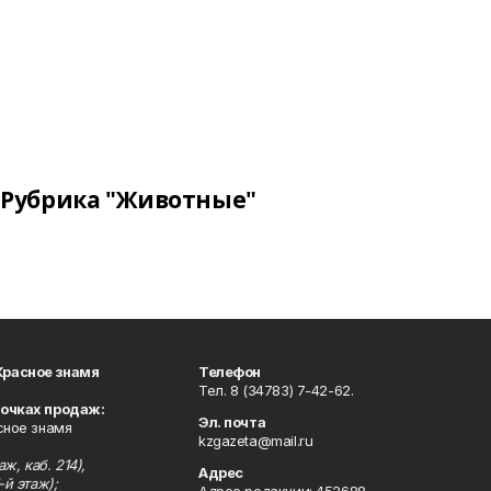
Рубрика "Животные"
Красное знамя
Телефон
Тел. 8 (34783) 7-42-62.
точках продаж:
Эл. почта
сное знамя
kzgazeta@mail.ru
ж, каб. 214),
Адрес
-й этаж);
Адрес редакции: 452688,