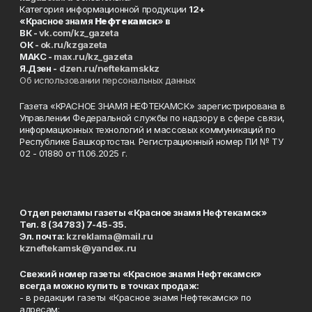
Категория информационной продукции
12+
«Красное знамя
Нефтекамск
» в
ВК -
vk.com/kz_gazeta
ОК -
ok.ru/kzgazeta
MAKC -
max.ru/kz_gazeta
Я.Дзен -
dzen.ru/neftekamskkz
Об использовании персональных данных
Газета «КРАСНОЕ ЗНАМЯ НЕФТЕКАМСК» зарегистрирована в
Управлении Федеральной службы по надзору в сфере связи,
информационных технологий и массовых коммуникаций по
Республике Башкортостан. Регистрационный номер ПИ № ТУ
02 - 01880 от 11.06.2025 г.
Отдел рекламы газеты «Красное знамя Нефтекамск»
Тел. 8 (34783) 7-45-35.
Эл. почта:
kzreklama@mail.ru
kzneftekamsk@yandex.ru
Свежий номер газеты «Красное знамя Нефтекамск»
всегда можно купить в точках продаж:
- в редакции газеты «Красное знамя Нефтекамск» по
адресам: