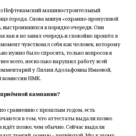
рез Нефтекамский машиностроительный
нце города. Снова минуя «охранно-пропускной
в, выстроившихся в порядке очереди. Они
к как я не занял очередь и спокойно прошёл в
 момент чувствовал себя как человек, которому
ьно нужно было спросить, только вопросов я
нее всего, несколько нарушил работу всей
 комментарий у Лилии Адольфовны Имаевой,
й комиссии НМК.
де приёмной кампании?
, по сравнению с прошлым годом, есть
чаются в том, что аттестаты выдали позже.
в идёт позже, чем обычно. Сейчас выдали
адут третий, осенью – четвёртый. Мы к этому