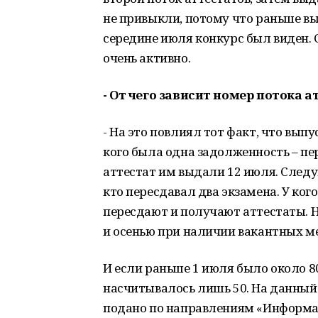
не привыкли, потому что раньше вы
середине июля конкурс был виден.
очень активно.
- От чего зависит номер потока а
- На это повлиял тот факт, что выпу
кого была одна задолженность – пе
аттестат им выдали 12 июля. Следу
кто пересдавал два экзамена. У ког
пересдают и получают аттестаты. Н
и осенью при наличии вакантных ме
И если раньше 1 июля было около 80
насчитывалось лишь 50. На данный
подано по направлениям «Информа