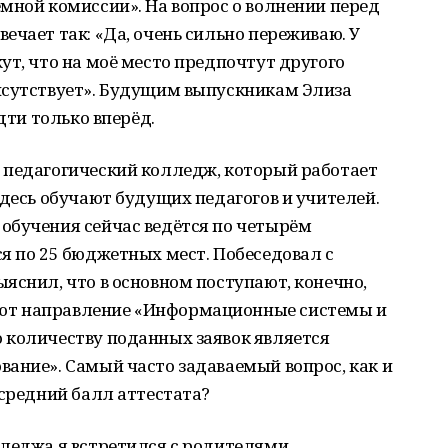
мной комиссии». На вопрос о волнении перед
ечает так: «Да, очень сильно переживаю. У
ут, что на моё место предпочтут другого
исутствует». Будущим выпускникам Элиза
дти только вперёд.
 педагогический колледж, который работает
здесь обучают будущих педагогов и учителей.
обучения сейчас ведётся по четырём
я по 25 бюджетных мест. Побеседовал с
яснил, что в основном поступают, конечно,
ют направление «Информационные системы и
 количеству поданных заявок является
ание». Самый часто задаваемый вопрос, как и
н средний балл аттестата?
лледжа я встретился с родителями