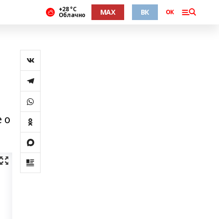
+28 °С
MAX
ВК
ОК
Облачно
 о