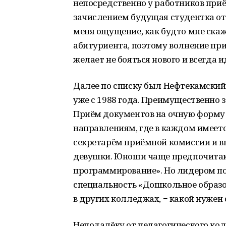
непосредственно у работников приё
зачислением будущая студентка отв
меня ощущение, как будто мне скаж
абитуриента, поэтому волнение пр
желает не бояться нового и всегда и
Далее по списку был Нефтекамский
уже с 1988 года. Преимущественно 
Приём документов на очную форму 
направлениям, где в каждом имеетс
секретарём приёмной комиссии и вы
девушки. Юноши чаще предпочита
программирование». Но лидером по
специальность «Дошкольное образов
в других колледжах, − какой нуже
Неподалёку от педагогического ко