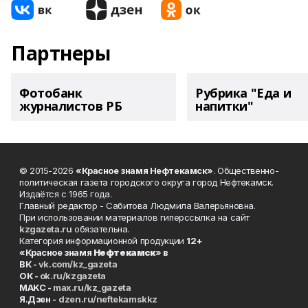
Партнеры
Фотобанк
Рубрика "Еда и
журналистов РБ
напитки"
© 2015-2026
«Красное знамя Нефтекамск»
. Общественно-
политическая газета городского округа город Нефтекамск.
Издаётся с 1965 года.
Главный редактор - Сабитова Людмила Валерьяновна.
При использовании материалов гиперссылка на сайт
kzgazeta.ru
обязательна.
Категория информационной продукции
12+
«Красное знамя
Нефтекамск
» в
ВК -
vk.com/kz_gazeta
ОК -
ok.ru/kzgazeta
MAKC -
max.ru/kz_gazeta
Я.Дзен -
dzen.ru/neftekamskkz