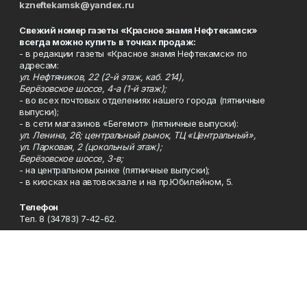
kzneftekamsk@yandex.ru
Свежий номер газеты «Красное знамя Нефтекамск»
всегда можно купить в точках продаж:
- в редакции газеты «Красное знамя Нефтекамск» по
адресам:
ул. Нефтяников, 22 (2-й этаж, каб. 214),
Берёзовское шоссе, 4-а (1-й этаж);
- во всех почтовых отделениях нашего города (пятничные
выпуски);
- в сети магазинов «Бегемот» (пятничные выпуски):
ул. Ленина, 26; центральный рынок, ТЦ «Центральный»,
ул. Парковая, 2 (цокольный этаж);
Берёзовское шоссе, 3-в;
- на центральном рынке (пятничные выпуски);
- в киосках на автовокзале и на пр.Юбилейном, 5.
Телефон
Тел. 8 (34783) 7-42-62.
Эл. почта
kzgazeta@mail.ru
Адрес
Адрес редакции: 452688, Республика Башкортостан, г.
Нефтекамск, Берёзовское шоссе, 4-а, 3-й этаж.