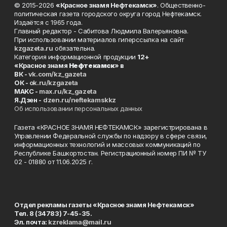
© 2015-2026
«Красное знамя Нефтекамск»
. Общественно-
политическая газета городского округа город Нефтекамск.
Издаётся с 1965 года.
Главный редактор - Сабитова Людмила Валерьяновна.
При использовании материалов гиперссылка на сайт
kzgazeta.ru
обязательна.
Категория информационной продукции
12+
«Красное знамя
Нефтекамск
» в
ВК -
vk.com/kz_gazeta
ОК -
ok.ru/kzgazeta
MAKC -
max.ru/kz_gazeta
Я.Дзен -
dzen.ru/neftekamskkz
Об использовании персональных данных
Газета «КРАСНОЕ ЗНАМЯ НЕФТЕКАМСК» зарегистрирована в
Управлении Федеральной службы по надзору в сфере связи,
информационных технологий и массовых коммуникаций по
Республике Башкортостан. Регистрационный номер ПИ № ТУ
02 - 01880 от 11.06.2025 г.
Отдел рекламы газеты «Красное знамя Нефтекамск»
Тел. 8 (34783) 7-45-35.
Эл. почта:
kzreklama@mail.ru