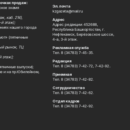
точках продаж:
Эл. почта
сное знамя
kzgazeta@mail.ru
ж, каб. 214),
Адрес
-й этаж);
Адрес редакции: 452688,
ениях нашего города
Республика Башкортостан, г.
Нефтекамск, Берёзовское шоссе,
мот» (пятничные
4-а, 3-й этаж.
ный рынок, ТЦ
Рекламная служба
Тел. 8 (34783) 7-45-35.
й этаж);
Редакция
Тел. 8 (34783) 7-42-72, 7-42-92..
ятничные выпуски);
ле и на пр.Юбилейном,
Приемная
Тел. 8 (34783) 7-42-82.
Сотрудничество
Тел. 8 (34783) 7-42-62.
Отдел кадров
Тел. 8 (34783) 7-42-92.