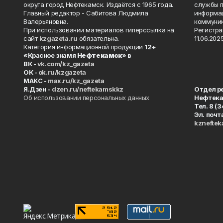
округа город Нефтекамск. Издаётся с 1965 года.
службы п
Главный редактор - Сабитова Людмила
информац
Валерьяновна.
коммуник
При использовании материалов гиперссылка на
Регистра
сайт
kzgazeta.ru
обязательна.
11.06.2025
Категория информационной продукции
12+
«Красное знамя
Нефтекамск
» в
ВК -
vk.com/kz_gazeta
ОК -
ok.ru/kzgazeta
MAKC -
max.ru/kz_gazeta
Я.Дзен -
dzen.ru/neftekamskkz
Отдел р
Об использовании персональных данных
Нефтек
Тел. 8 (
Эл. почт
kznefte