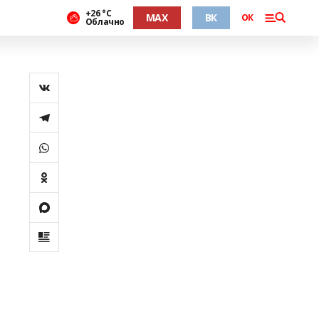
+26 °С
MAX
ВК
ОК
Облачно