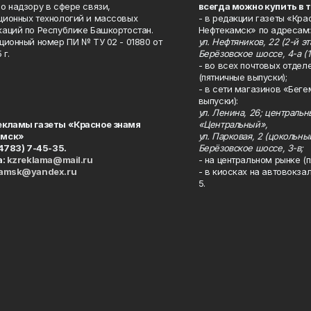
о надзору в сфере связи,
всегда можно купить в 
ионных технологий и массовых
- в редакции газеты «Кра
аций по Республике Башкортостан.
Нефтекамск» по адресам:
ционный номер ПИ № ТУ 02 - 01880 от
ул. Нефтяников, 22 (2-й эта
 г.
Берёзовское шоссе, 4-а (1
- во всех почтовых отдел
(пятничные выпуски);
- в сети магазинов «Беге
выпуски):
ул. Ленина, 26; централь
екламы газеты «Красное знамя
«Центральный»,
амск»
ул. Парковая, 2 (цокольны
34783) 7-45-35.
Берёзовское шоссе, 3-в;
а:
kzreklama@mail.ru
- на центральном рынке (п
kamsk@yandex.ru
- в киосках на автовокза
5.