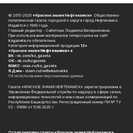
© 2015-2026
«Красное знамя Нефтекамск»
. Общественно-
политическая газета городского округа город Нефтекамск.
Издаётся с 1965 года.
Главный редактор - Сабитова Людмила Валерьяновна.
При использовании материалов гиперссылка на сайт
kzgazeta.ru
обязательна.
Категория информационной продукции
12+
«Красное знамя
Нефтекамск
» в
ВК -
vk.com/kz_gazeta
ОК -
ok.ru/kzgazeta
MAKC -
max.ru/kz_gazeta
Я.Дзен -
dzen.ru/neftekamskkz
Об использовании персональных данных
Газета «КРАСНОЕ ЗНАМЯ НЕФТЕКАМСК» зарегистрирована в
Управлении Федеральной службы по надзору в сфере связи,
информационных технологий и массовых коммуникаций по
Республике Башкортостан. Регистрационный номер ПИ № ТУ
02 - 01880 от 11.06.2025 г.
Отдел рекламы газеты «Красное знамя Нефтекамск»