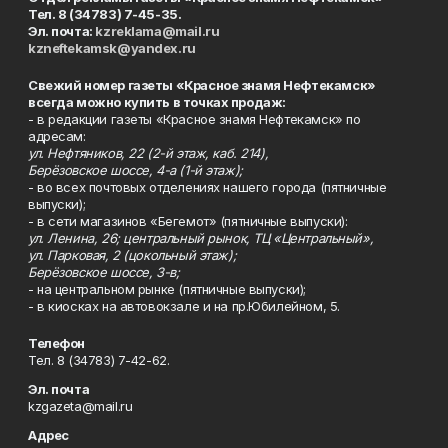
Тел. 8 (34783) 7-45-35.
Эл. почта:
kzreklama@mail.ru
kzneftekamsk@yandex.ru
Свежий номер газеты «Красное знамя Нефтекамск»
всегда можно купить в точках продаж:
- в редакции газеты «Красное знамя Нефтекамск» по
адресам:
ул. Нефтяников, 22 (2-й этаж, каб. 214),
Берёзовское шоссе, 4-а (1-й этаж);
- во всех почтовых отделениях нашего города (пятничные
выпуски);
- в сети магазинов «Бегемот» (пятничные выпуски):
ул. Ленина, 26; центральный рынок, ТЦ «Центральный»,
ул. Парковая, 2 (цокольный этаж);
Берёзовское шоссе, 3-в;
- на центральном рынке (пятничные выпуски);
- в киосках на автовокзале и на пр.Юбилейном, 5.
Телефон
Тел. 8 (34783) 7-42-62.
Эл. почта
kzgazeta@mail.ru
Адрес