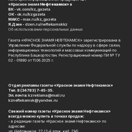
«Красное знамя
Нефтекамск
» в
ВК -
vk.com/kz_gazeta
ОК -
ok.ru/kzgazeta
MAKC -
max.ru/kz_gazeta
Я.Дзен -
dzen.ru/neftekamskkz
Об использовании персональных данных
Газета «КРАСНОЕ ЗНАМЯ НЕФТЕКАМСК» зарегистрирована в
Управлении Федеральной службы по надзору в сфере связи,
информационных технологий и массовых коммуникаций по
Республике Башкортостан. Регистрационный номер ПИ № ТУ
02 - 01880 от 11.06.2025 г.
Отдел рекламы газеты «Красное знамя Нефтекамск»
Тел. 8 (34783) 7-45-35.
Эл. почта:
kzreklama@mail.ru
kzneftekamsk@yandex.ru
Свежий номер газеты «Красное знамя Нефтекамск»
всегда можно купить в точках продаж:
- в редакции газеты «Красное знамя Нефтекамск» по
адресам:
ул. Нефтяников, 22 (2-й этаж, каб. 214),