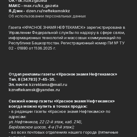
ОК -
ok.ru/kzgazeta
MAKC -
max.ru/kz_gazeta
Я.Дзен -
dzen.ru/neftekamskkz
Об использовании персональных данных
Газета «КРАСНОЕ ЗНАМЯ НЕФТЕКАМСК» зарегистрирована в
Управлении Федеральной службы по надзору в сфере связи,
информационных технологий и массовых коммуникаций по
Республике Башкортостан. Регистрационный номер ПИ № ТУ
02 - 01880 от 11.06.2025 г.
Отдел рекламы газеты «Красное знамя Нефтекамск»
Тел. 8 (34783) 7-45-35.
Эл. почта:
kzreklama@mail.ru
kzneftekamsk@yandex.ru
Свежий номер газеты «Красное знамя Нефтекамск»
всегда можно купить в точках продаж:
- в редакции газеты «Красное знамя Нефтекамск» по
адресам:
ул. Нефтяников, 22 (2-й этаж, каб. 214),
Берёзовское шоссе, 4-а (1-й этаж);
- во всех почтовых отделениях нашего города (пятничные