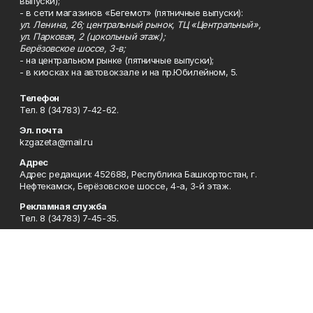
выпуски);
- в сети магазинов «Бегемот» (пятничные выпуски):
ул. Ленина, 26; центральный рынок, ТЦ «Центральный»,
ул. Парковая, 2 (цокольный этаж);
Берёзовское шоссе, 3-в;
- на центральном рынке (пятничные выпуски);
- в киосках на автовокзале и на пр.Юбилейном, 5.
Телефон
Тел. 8 (34783) 7-42-62.
Эл. почта
kzgazeta@mail.ru
Адрес
Адрес редакции: 452688, Республика Башкортостан, г.
Нефтекамск, Берёзовское шоссе, 4-а, 3-й этаж.
Рекламная служба
Тел. 8 (34783) 7-45-35.
Редакция
Тел. 8 (34783) 7-42-72, 7-42-92..
Приемная
Тел. 8 (34783) 7-42-82.
Сотрудничество