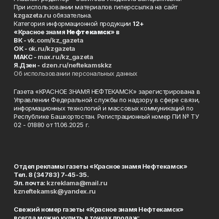
При использовании материалов гиперссылка на сайт
kzgazeta.ru
обязательна.
Категория информационной продукции
12+
«Красное знамя
Нефтекамск
» в
ВК -
vk.com/kz_gazeta
ОК -
ok.ru/kzgazeta
MAKC -
max.ru/kz_gazeta
Я.Дзен -
dzen.ru/neftekamskkz
Об использовании персональных данных
Газета «КРАСНОЕ ЗНАМЯ НЕФТЕКАМСК» зарегистрирована в
Управлении Федеральной службы по надзору в сфере связи,
информационных технологий и массовых коммуникаций по
Республике Башкортостан. Регистрационный номер ПИ № ТУ
02 - 01880 от 11.06.2025 г.
Отдел рекламы газеты «Красное знамя Нефтекамск»
Тел. 8 (34783) 7-45-35.
Эл. почта:
kzreklama@mail.ru
kzneftekamsk@yandex.ru
Свежий номер газеты «Красное знамя Нефтекамск»
всегда можно купить в точках продаж: