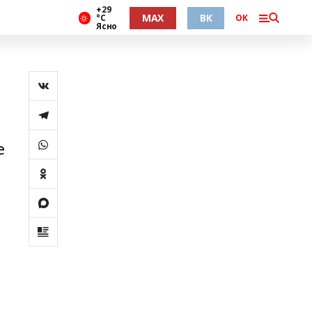
+29
MAX
ВК
°С
ОК
Ясно
е