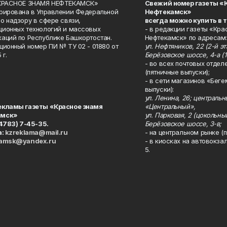
«КРАСНОЕ ЗНАМЯ НЕФТЕКАМСК»
Свежий номер газеты «
рирована в Управлении Федеральной
Нефтекамск»
о надзору в сфере связи,
всегда можно купить в 
ионных технологий и массовых
- в редакции газеты «Кра
аций по Республике Башкортостан.
Нефтекамск» по адресам:
ционный номер ПИ № ТУ 02 - 01880 от
ул. Нефтяников, 22 (2-й эта
 г.
Берёзовское шоссе, 4-а (1
- во всех почтовых отдел
(пятничные выпуски);
- в сети магазинов «Беге
выпуски):
ул. Ленина, 26; централь
екламы газеты «Красное знамя
«Центральный»,
амск»
ул. Парковая, 2 (цокольны
34783) 7-45-35.
Берёзовское шоссе, 3-в;
а:
kzreklama@mail.ru
- на центральном рынке (п
kamsk@yandex.ru
- в киосках на автовокза
5.