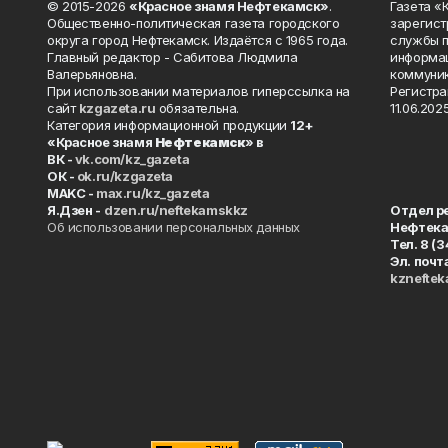
© 2015-2026
«Красное знамя Нефтекамск»
.
Газета 
Общественно-политическая газета городского
зарегист
округа город Нефтекамск. Издаётся с 1965 года.
службы п
Главный редактор - Сабитова Людмила
информац
Валерьяновна.
коммуник
При использовании материалов гиперссылка на
Регистра
сайт
kzgazeta.ru
обязательна.
11.06.2025
Категория информационной продукции
12+
«Красное знамя
Нефтекамск
» в
ВК -
vk.com/kz_gazeta
ОК -
ok.ru/kzgazeta
MAKC -
max.ru/kz_gazeta
Я.Дзен -
dzen.ru/neftekamskkz
Отдел р
Об использовании персональных данных
Нефтек
Тел. 8 (
Эл. почт
kznefte