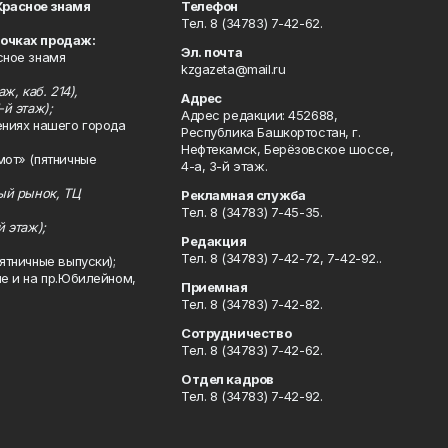
Красное знамя
Телефон
Тел. 8 (34783) 7-42-62.
точках продаж:
Эл. почта
сное знамя
kzgazeta@mail.ru
ж, каб. 214),
Адрес
-й этаж);
Адрес редакции: 452688,
ениях нашего города
Республика Башкортостан, г.
Нефтекамск, Берёзовское шоссе,
мот» (пятничные
4-а, 3-й этаж.
ный рынок, ТЦ
Рекламная служба
Тел. 8 (34783) 7-45-35.
й этаж);
Редакция
Тел. 8 (34783) 7-42-72, 7-42-92..
ятничные выпуски);
ле и на пр.Юбилейном,
Приемная
Тел. 8 (34783) 7-42-82.
Сотрудничество
Тел. 8 (34783) 7-42-62.
Отдел кадров
Тел. 8 (34783) 7-42-92.