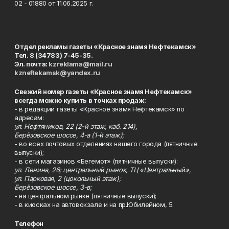
02 - 01880 от 11.06.2025 г.
Отдел рекламы газеты «Красное знамя Нефтекамск»
Тел. 8 (34783) 7-45-35.
Эл. почта:
kzreklama@mail.ru
kzneftekamsk@yandex.ru
Свежий номер газеты «Красное знамя Нефтекамск»
всегда можно купить в точках продаж:
- в редакции газеты «Красное знамя Нефтекамск» по
адресам:
ул. Нефтяников, 22 (2-й этаж, каб. 214),
Берёзовское шоссе, 4-а (1-й этаж);
- во всех почтовых отделениях нашего города (пятничные
выпуски);
- в сети магазинов «Бегемот» (пятничные выпуски):
ул. Ленина, 26; центральный рынок, ТЦ «Центральный»,
ул. Парковая, 2 (цокольный этаж);
Берёзовское шоссе, 3-в;
- на центральном рынке (пятничные выпуски);
- в киосках на автовокзале и на пр.Юбилейном, 5.
Телефон