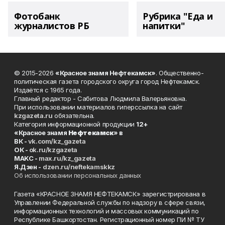
Фотобанк
Рубрика "Еда и
журналистов РБ
напитки"
© 2015-2026
«Красное знамя Нефтекамск»
. Общественно-
политическая газета городского округа город Нефтекамск.
Издаётся с 1965 года.
Главный редактор - Сабитова Людмила Валерьяновна.
При использовании материалов гиперссылка на сайт
kzgazeta.ru
обязательна.
Категория информационной продукции
12+
«Красное знамя
Нефтекамск
» в
ВК -
vk.com/kz_gazeta
ОК -
ok.ru/kzgazeta
MAKC -
max.ru/kz_gazeta
Я.Дзен -
dzen.ru/neftekamskkz
Об использовании персональных данных
Газета «КРАСНОЕ ЗНАМЯ НЕФТЕКАМСК» зарегистрирована в
Управлении Федеральной службы по надзору в сфере связи,
информационных технологий и массовых коммуникаций по
Республике Башкортостан. Регистрационный номер ПИ № ТУ