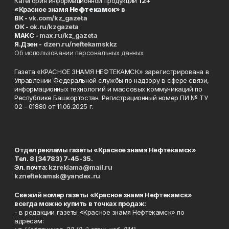
Категория информационной продукции
12+
«Красное знамя
Нефтекамск
» в
ВК -
vk.com/kz_gazeta
ОК -
ok.ru/kzgazeta
MAKC -
max.ru/kz_gazeta
Я.Дзен -
dzen.ru/neftekamskkz
Об использовании персональных данных
Газета «КРАСНОЕ ЗНАМЯ НЕФТЕКАМСК» зарегистрирована в
Управлении Федеральной службы по надзору в сфере связи,
информационных технологий и массовых коммуникаций по
Республике Башкортостан. Регистрационный номер ПИ № ТУ
02 - 01880 от 11.06.2025 г.
Отдел рекламы газеты «Красное знамя Нефтекамск»
Тел. 8 (34783) 7-45-35.
Эл. почта:
kzreklama@mail.ru
kzneftekamsk@yandex.ru
Свежий номер газеты «Красное знамя Нефтекамск»
всегда можно купить в точках продаж:
- в редакции газеты «Красное знамя Нефтекамск» по
адресам: