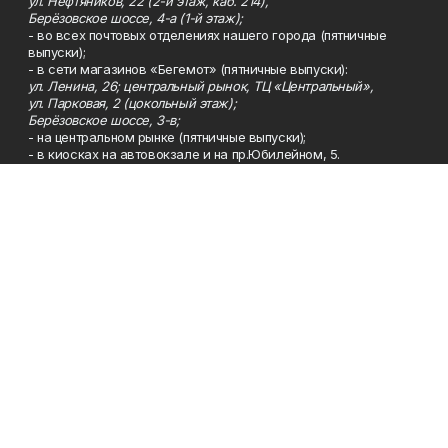
ул. Нефтяников, 22 (2-й этаж, каб. 214),
Берёзовское шоссе, 4-а (1-й этаж);
- во всех почтовых отделениях нашего города (пятничные
выпуски);
- в сети магазинов «Бегемот» (пятничные выпуски):
ул. Ленина, 26; центральный рынок, ТЦ «Центральный»,
ул. Парковая, 2 (цокольный этаж);
Берёзовское шоссе, 3-в;
- на центральном рынке (пятничные выпуски);
- в киосках на автовокзале и на пр.Юбилейном, 5.
Телефон
Тел. 8 (34783) 7-42-62.
Эл. почта
kzgazeta@mail.ru
Адрес
Адрес редакции: 452688, Республика Башкортостан, г.
Нефтекамск, Берёзовское шоссе, 4-а, 3-й этаж.
Рекламная служба
Тел. 8 (34783) 7-45-35.
Редакция
Тел. 8 (34783) 7-42-72, 7-42-92..
Приемная