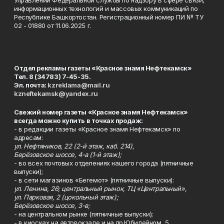
информационных технологий и массовых коммуникаций по
Республике Башкортостан. Регистрационный номер ПИ № ТУ
02 - 01880 от 11.06.2025 г.
Отдел рекламы газеты «Красное знамя Нефтекамск»
Тел. 8 (34783) 7-45-35.
Эл. почта:
kzreklama@mail.ru
kzneftekamsk@yandex.ru
Свежий номер газеты «Красное знамя Нефтекамск»
всегда можно купить в точках продаж:
- в редакции газеты «Красное знамя Нефтекамск» по
адресам:
ул. Нефтяников, 22 (2-й этаж, каб. 214),
Берёзовское шоссе, 4-а (1-й этаж);
- во всех почтовых отделениях нашего города (пятничные
выпуски);
- в сети магазинов «Бегемот» (пятничные выпуски):
ул. Ленина, 26; центральный рынок, ТЦ «Центральный»,
ул. Парковая, 2 (цокольный этаж);
Берёзовское шоссе, 3-в;
- на центральном рынке (пятничные выпуски);
- в киосках на автовокзале и на пр.Юбилейном, 5.