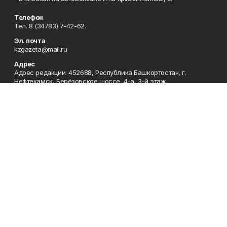
Телефон
Тел. 8 (34783) 7-42-62.
Эл. почта
kzgazeta@mail.ru
Адрес
Адрес редакции: 452688, Республика Башкортостан, г.
Нефтекамск, Берёзовское шоссе, 4-а, 3-й этаж.
Рекламная служба
Тел. 8 (34783) 7-45-35.
Редакция
Тел. 8 (34783) 7-42-72, 7-42-92..
Приемная
Тел. 8 (34783) 7-42-82.
Сотрудничество
Тел. 8 (34783) 7-42-62.
Отдел кадров
Тел. 8 (34783) 7-42-92.