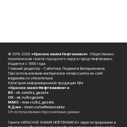
© 2015-2026
«Красное знамя Нефтекамск»
. Общественно-
политическая газета городского округа город Нефтекамск.
Издаётся с 1965 года.
Главный редактор - Сабитова Людмила Валерьяновна.
При использовании материалов гиперссылка на сайт
kzgazeta.ru
обязательна.
Категория информационной продукции
12+
«Красное знамя
Нефтекамск
» в
ВК -
vk.com/kz_gazeta
ОК -
ok.ru/kzgazeta
MAKC -
max.ru/kz_gazeta
Я.Дзен -
dzen.ru/neftekamskkz
Об использовании персональных данных
Газета «КРАСНОЕ ЗНАМЯ НЕФТЕКАМСК» зарегистрирована в
Управлении Федеральной службы по надзору в сфере связи,