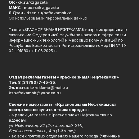
ОК -
ok.ru/kzgazeta
MAKC -
max.ru/kz_gazeta
Я.Дзен -
dzen.ru/neftekamskkz
Об использовании персональных данных
Газета «КРАСНОЕ ЗНАМЯ НЕФТЕКАМСК» зарегистрирована в
Управлении Федеральной службы по надзору в сфере связи,
информационных технологий и массовых коммуникаций по
Республике Башкортостан. Регистрационный номер ПИ № ТУ
02 - 01880 от 11.06.2025 г.
Отдел рекламы газеты «Красное знамя Нефтекамск»
Тел. 8 (34783) 7-45-35.
Эл. почта:
kzreklama@mail.ru
kzneftekamsk@yandex.ru
Свежий номер газеты «Красное знамя Нефтекамск»
всегда можно купить в точках продаж:
- в редакции газеты «Красное знамя Нефтекамск» по
адресам:
ул. Нефтяников, 22 (2-й этаж, каб. 214),
Берёзовское шоссе, 4-а (1-й этаж);
- во всех почтовых отделениях нашего города (пятничные