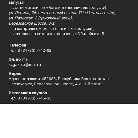
выпуски);
- в сети магазинов «Бегемот» (пятничные выпуски):
ул. Ленина, 26; центральный рынок, ТЦ «Центральный»,
ул. Парковая, 2 (цокольный этаж);
Берёзовское шоссе, 3-в;
- на центральном рынке (пятничные выпуски);
- в киосках на автовокзале и на пр.Юбилейном, 5.
Телефон
Тел. 8 (34783) 7-42-62.
Эл. почта
kzgazeta@mail.ru
Адрес
Адрес редакции: 452688, Республика Башкортостан, г.
Нефтекамск, Берёзовское шоссе, 4-а, 3-й этаж.
Рекламная служба
Тел. 8 (34783) 7-45-35.
Редакция
Тел. 8 (34783) 7-42-72, 7-42-92..
Приемная
Тел. 8 (34783) 7-42-82.
Сотрудничество