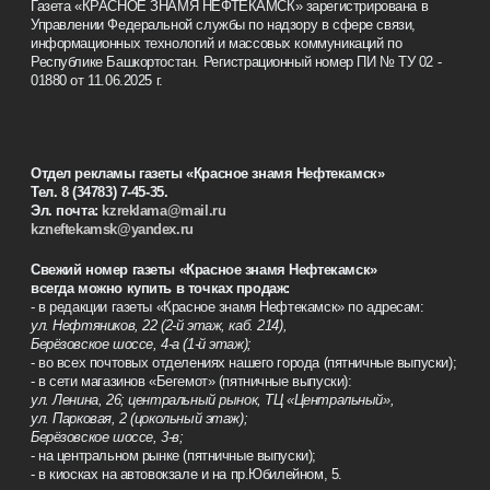
Газета «КРАСНОЕ ЗНАМЯ НЕФТЕКАМСК» зарегистрирована в
Управлении Федеральной службы по надзору в сфере связи,
информационных технологий и массовых коммуникаций по
Республике Башкортостан. Регистрационный номер ПИ № ТУ 02 -
01880 от 11.06.2025 г.
Отдел рекламы газеты «Красное знамя Нефтекамск»
Тел. 8 (34783) 7-45-35.
Эл. почта:
kzreklama@mail.ru
kzneftekamsk@yandex.ru
Свежий номер газеты «Красное знамя Нефтекамск»
всегда можно купить в точках продаж:
- в редакции газеты «Красное знамя Нефтекамск» по адресам:
ул. Нефтяников, 22 (2-й этаж, каб. 214),
Берёзовское шоссе, 4-а (1-й этаж);
- во всех почтовых отделениях нашего города (пятничные выпуски);
- в сети магазинов «Бегемот» (пятничные выпуски):
ул. Ленина, 26; центральный рынок, ТЦ «Центральный»,
ул. Парковая, 2 (цокольный этаж);
Берёзовское шоссе, 3-в;
- на центральном рынке (пятничные выпуски);
- в киосках на автовокзале и на пр.Юбилейном, 5.