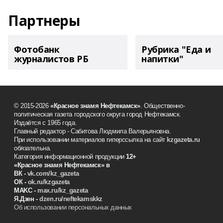
Партнеры
Фотобанк
Рубрика "Еда и
журналистов РБ
напитки"
© 2015-2026
«Красное знамя Нефтекамск»
. Общественно-
политическая газета городского округа город Нефтекамск.
Издаётся с 1965 года.
Главный редактор - Сабитова Людмила Валерьяновна.
При использовании материалов гиперссылка на сайт
kzgazeta.ru
обязательна.
Категория информационной продукции
12+
«Красное знамя
Нефтекамск
» в
ВК -
vk.com/kz_gazeta
ОК -
ok.ru/kzgazeta
MAKC -
max.ru/kz_gazeta
Я.Дзен -
dzen.ru/neftekamskkz
Об использовании персональных данных