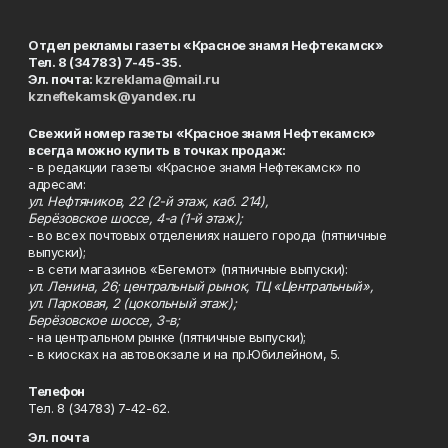
Отдел рекламы газеты «Красное знамя Нефтекамск»
Тел. 8 (34783) 7-45-35.
Эл. почта:
kzreklama@mail.ru
kzneftekamsk@yandex.ru
Свежий номер газеты «Красное знамя Нефтекамск»
всегда можно купить в точках продаж:
- в редакции газеты «Красное знамя Нефтекамск» по
адресам:
ул. Нефтяников, 22 (2-й этаж, каб. 214),
Берёзовское шоссе, 4-а (1-й этаж);
- во всех почтовых отделениях нашего города (пятничные
выпуски);
- в сети магазинов «Бегемот» (пятничные выпуски):
ул. Ленина, 26; центральный рынок, ТЦ «Центральный»,
ул. Парковая, 2 (цокольный этаж);
Берёзовское шоссе, 3-в;
- на центральном рынке (пятничные выпуски);
- в киосках на автовокзале и на пр.Юбилейном, 5.
Телефон
Тел. 8 (34783) 7-42-62.
Эл. почта