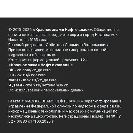
© 2015-2026
«Красное знамя Нефтекамск»
. Общественно-
политическая газета городского округа город Нефтекамск.
Издаётся с 1965 года.
Главный редактор - Сабитова Людмила Валерьяновна.
При использовании материалов гиперссылка на сайт
kzgazeta.ru
обязательна.
Категория информационной продукции
12+
«Красное знамя
Нефтекамск
» в
ВК -
vk.com/kz_gazeta
ОК -
ok.ru/kzgazeta
MAKC -
max.ru/kz_gazeta
Я.Дзен -
dzen.ru/neftekamskkz
Об использовании персональных данных
Газета «КРАСНОЕ ЗНАМЯ НЕФТЕКАМСК» зарегистрирована в
Управлении Федеральной службы по надзору в сфере связи,
информационных технологий и массовых коммуникаций по
Республике Башкортостан. Регистрационный номер ПИ № ТУ
02 - 01880 от 11.06.2025 г.