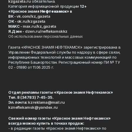
kzgazeta.ru
обязательна.
Категория информационной продукции
12+
«Красное знамя
Нефтекамск
» в
ВК -
vk.com/kz_gazeta
ОК -
ok.ru/kzgazeta
MAKC -
max.ru/kz_gazeta
Я.Дзен -
dzen.ru/neftekamskkz
Об использовании персональных данных
Газета «КРАСНОЕ ЗНАМЯ НЕФТЕКАМСК» зарегистрирована в
Управлении Федеральной службы по надзору в сфере связи,
информационных технологий и массовых коммуникаций по
Республике Башкортостан. Регистрационный номер ПИ № ТУ
02 - 01880 от 11.06.2025 г.
Отдел рекламы газеты «Красное знамя Нефтекамск»
Тел. 8 (34783) 7-45-35.
Эл. почта:
kzreklama@mail.ru
kzneftekamsk@yandex.ru
Свежий номер газеты «Красное знамя Нефтекамск»
всегда можно купить в точках продаж:
- в редакции газеты «Красное знамя Нефтекамск» по