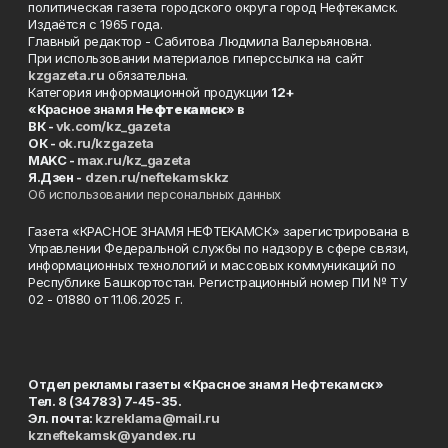
политическая газета городского округа город Нефтекамск.
Издаётся с 1965 года.
Главный редактор - Сабитова Людмила Валерьяновна.
При использовании материалов гиперссылка на сайт
kzgazeta.ru
обязательна.
Категория информационной продукции
12+
«Красное знамя
Нефтекамск
» в
ВК -
vk.com/kz_gazeta
ОК -
ok.ru/kzgazeta
MAKC -
max.ru/kz_gazeta
Я.Дзен -
dzen.ru/neftekamskkz
Об использовании персональных данных
Газета «КРАСНОЕ ЗНАМЯ НЕФТЕКАМСК» зарегистрирована в
Управлении Федеральной службы по надзору в сфере связи,
информационных технологий и массовых коммуникаций по
Республике Башкортостан. Регистрационный номер ПИ № ТУ
02 - 01880 от 11.06.2025 г.
Отдел рекламы газеты «Красное знамя Нефтекамск»
Тел. 8 (34783) 7-45-35.
Эл. почта:
kzreklama@mail.ru
kzneftekamsk@yandex.ru