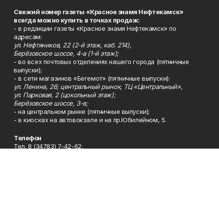
Свежий номер газеты «Красное знамя Нефтекамск»
всегда можно купить в точках продаж:
- в редакции газеты «Красное знамя Нефтекамск» по
адресам:
ул. Нефтяников, 22 (2-й этаж, каб. 214),
Берёзовское шоссе, 4-а (1-й этаж);
- во всех почтовых отделениях нашего города (пятничные
выпуски);
- в сети магазинов «Бегемот» (пятничные выпуски):
ул. Ленина, 26; центральный рынок, ТЦ «Центральный»,
ул. Парковая, 2 (цокольный этаж);
Берёзовское шоссе, 3-в;
- на центральном рынке (пятничные выпуски);
- в киосках на автовокзале и на пр.Юбилейном, 5.
Телефон
Тел. 8 (34783) 7-42-62.
Эл. почта
kzgazeta@mail.ru
Адрес
Адрес редакции: 452688, Республика Башкортостан, г.
Нефтекамск, Берёзовское шоссе, 4-а, 3-й этаж.
Рекламная служба