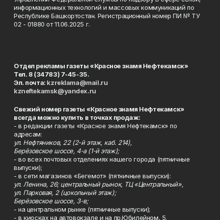
информационных технологий и массовых коммуникаций по
Республике Башкортостан. Регистрационный номер ПИ № ТУ
02 - 01880 от 11.06.2025 г.
Отдел рекламы газеты «Красное знамя Нефтекамск»
Тел. 8 (34783) 7-45-35.
Эл. почта:
kzreklama@mail.ru
kzneftekamsk@yandex.ru
Свежий номер газеты «Красное знамя Нефтекамск»
всегда можно купить в точках продаж:
- в редакции газеты «Красное знамя Нефтекамск» по
адресам:
ул. Нефтяников, 22 (2-й этаж, каб. 214),
Берёзовское шоссе, 4-а (1-й этаж);
- во всех почтовых отделениях нашего города (пятничные
выпуски);
- в сети магазинов «Бегемот» (пятничные выпуски):
ул. Ленина, 26; центральный рынок, ТЦ «Центральный»,
ул. Парковая, 2 (цокольный этаж);
Берёзовское шоссе, 3-в;
- на центральном рынке (пятничные выпуски);
- в киосках на автовокзале и на пр.Юбилейном, 5.