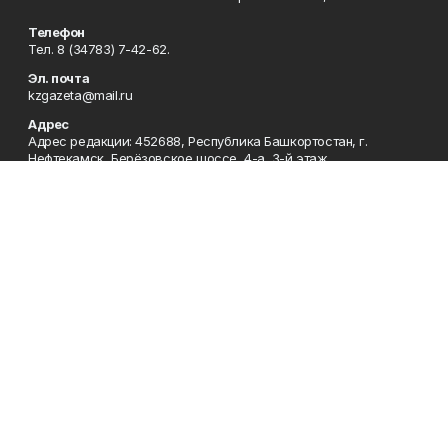
Телефон
Тел. 8 (34783) 7-42-62.
Эл. почта
kzgazeta@mail.ru
Адрес
Адрес редакции: 452688, Республика Башкортостан, г.
Нефтекамск, Берёзовское шоссе, 4-а, 3-й этаж.
Рекламная служба
Тел. 8 (34783) 7-45-35.
Редакция
Тел. 8 (34783) 7-42-72, 7-42-92..
Приемная
Тел. 8 (34783) 7-42-82.
Сотрудничество
Тел. 8 (34783) 7-42-62.
Отдел кадров
Тел. 8 (34783) 7-42-92.