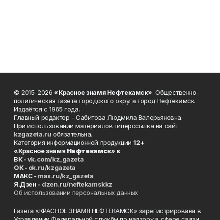
© 2015-2026
«Красное знамя Нефтекамск»
. Общественно-
политическая газета городского округа город Нефтекамск.
Издаётся с 1965 года.
Главный редактор - Сабитова Людмила Валерьяновна.
При использовании материалов гиперссылка на сайт
kzgazeta.ru
обязательна.
Категория информационной продукции
12+
«Красное знамя
Нефтекамск
» в
ВК -
vk.com/kz_gazeta
ОК -
ok.ru/kzgazeta
MAKC -
max.ru/kz_gazeta
Я.Дзен -
dzen.ru/neftekamskkz
Об использовании персональных данных
Газета «КРАСНОЕ ЗНАМЯ НЕФТЕКАМСК» зарегистрирована в
Управлении Федеральной службы по надзору в сфере связи,