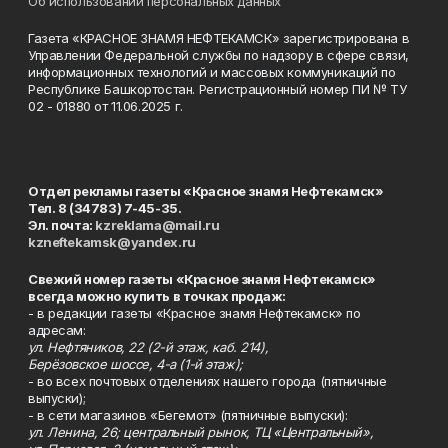
Об использовании персональных данных
Газета «КРАСНОЕ ЗНАМЯ НЕФТЕКАМСК» зарегистрирована в
Управлении Федеральной службы по надзору в сфере связи,
информационных технологий и массовых коммуникаций по
Республике Башкортостан. Регистрационный номер ПИ № ТУ
02 - 01880 от 11.06.2025 г.
Отдел рекламы газеты «Красное знамя Нефтекамск»
Тел. 8 (34783) 7-45-35.
Эл. почта:
kzreklama@mail.ru
kzneftekamsk@yandex.ru
Свежий номер газеты «Красное знамя Нефтекамск»
всегда можно купить в точках продаж:
- в редакции газеты «Красное знамя Нефтекамск» по
адресам:
ул. Нефтяников, 22 (2-й этаж, каб. 214),
Берёзовское шоссе, 4-а (1-й этаж);
- во всех почтовых отделениях нашего города (пятничные
выпуски);
- в сети магазинов «Бегемот» (пятничные выпуски):
ул. Ленина, 26; центральный рынок, ТЦ «Центральный»,