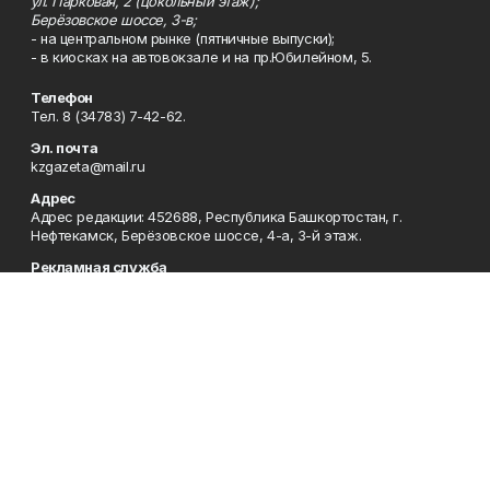
ул. Парковая, 2 (цокольный этаж);
Берёзовское шоссе, 3-в;
- на центральном рынке (пятничные выпуски);
- в киосках на автовокзале и на пр.Юбилейном, 5.
Телефон
Тел. 8 (34783) 7-42-62.
Эл. почта
kzgazeta@mail.ru
Адрес
Адрес редакции: 452688, Республика Башкортостан, г.
Нефтекамск, Берёзовское шоссе, 4-а, 3-й этаж.
Рекламная служба
Тел. 8 (34783) 7-45-35.
Редакция
Тел. 8 (34783) 7-42-72, 7-42-92..
Приемная
Тел. 8 (34783) 7-42-82.
Сотрудничество
Тел. 8 (34783) 7-42-62.
Отдел кадров
Тел. 8 (34783) 7-42-92.