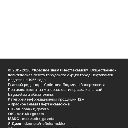
© 2015-2026
«Красное знамя Нефтекамск»
. Общественно-
политическая газета городского округа город Нефтекамск.
Издаётся с 1965 года.
Главный редактор - Сабитова Людмила Валерьяновна.
При использовании материалов гиперссылка на сайт
kzgazeta.ru
обязательна.
Категория информационной продукции
12+
«Красное знамя
Нефтекамск
» в
ВК -
vk.com/kz_gazeta
ОК -
ok.ru/kzgazeta
MAKC -
max.ru/kz_gazeta
Я.Дзен -
dzen.ru/neftekamskkz