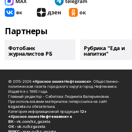
Партнеры
Фотобанк
Рубрика "Еда и
журналистов РБ
напитки"
© 2015-2026
«Красное знамя Нефтекамск»
. Общественно-
политическая газета городского округа город Нефтекамск.
Издаётся с 1965 года.
Главный редактор - Сабитова Людмила Валерьяновна.
При использовании материалов гиперссылка на сайт
kzgazeta.ru
обязательна.
Категория информационной продукции
12+
«Красное знамя
Нефтекамск
» в
ВК -
vk.com/kz_gazeta
ОК -
ok.ru/kzgazeta
MAKC -
max.ru/kz_gazeta