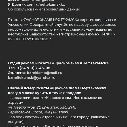
Я.Дзен -
dzen.ru/neftekamskkz
Об использовании персональных данных
Газета «КРАСНОЕ ЗНАМЯ НЕФТЕКАМСК» зарегистрирована в
Управлении Федеральной службы по надзору в сфере связи,
информационных технологий и массовых коммуникаций по
Республике Башкортостан. Регистрационный номер ПИ № ТУ
02 - 01880 от 11.06.2025 г.
Отдел рекламы газеты «Красное знамя Нефтекамск»
Тел. 8 (34783) 7-45-35.
Эл. почта:
kzreklama@mail.ru
kzneftekamsk@yandex.ru
Свежий номер газеты «Красное знамя Нефтекамск»
всегда можно купить в точках продаж:
- в редакции газеты «Красное знамя Нефтекамск» по
адресам:
ул. Нефтяников, 22 (2-й этаж, каб. 214),
Берёзовское шоссе, 4-а (1-й этаж);
- во всех почтовых отделениях нашего города (пятничные
выпуски);
- в сети магазинов «Бегемот» (пятничные выпуски):