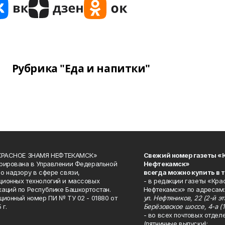
Рубрика "Еда и напитки"
«КРАСНОЕ ЗНАМЯ НЕФТЕКАМСК»
Свежий номер газеты «
рирована в Управлении Федеральной
Нефтекамск»
о надзору в сфере связи,
всегда можно купить в 
ионных технологий и массовых
- в редакции газеты «Кра
аций по Республике Башкортостан.
Нефтекамск» по адресам:
ционный номер ПИ № ТУ 02 - 01880 от
ул. Нефтяников, 22 (2-й эта
 г.
Берёзовское шоссе, 4-а (1
- во всех почтовых отдел
(пятничные выпуски);