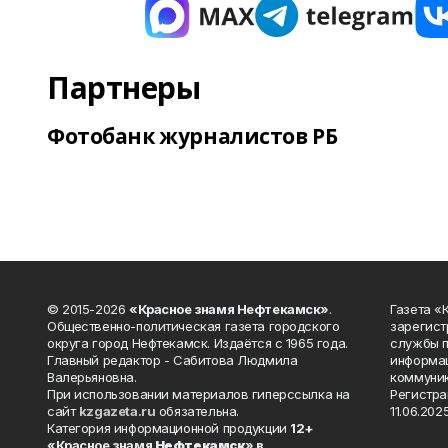
Партнеры
Фотобанк журналистов РБ
© 2015-2026
«Красное знамя Нефтекамск»
.
Газета 
Общественно-политическая газета городского
зарегист
округа город Нефтекамск. Издаётся с 1965 года.
службы п
Главный редактор - Сабитова Людмила
информац
Валерьяновна.
коммуник
При использовании материалов гиперссылка на
Регистра
сайт
kzgazeta.ru
обязательна.
11.06.2025
Категория информационной продукции
12+
«Красное знамя
Нефтекамск
» в