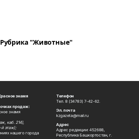
Рубрика "Животные"
Красное знамя
Телефон
Тел. 8 (34783) 7-42-62.
точках продаж:
Эл. почта
сное знамя
kzgazeta@mail.ru
ж, каб. 214),
Адрес
-й этаж);
Адрес редакции: 452688,
ениях нашего города
Республика Башкортостан, г.