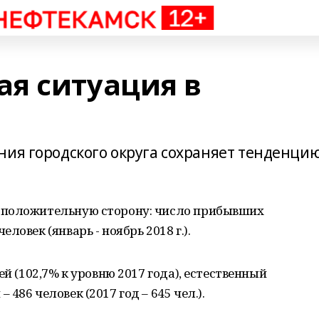
я ситуация в
ния городского округа сохраняет тенденци
 положительную сторону: число прибывших
овек (январь - ноябрь 2018 г.).
ей (102,7% к уровню 2017 года), естественный
486 человек (2017 год – 645 чел.).