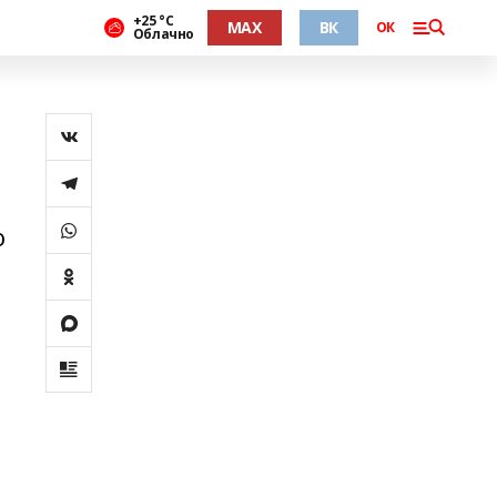
+25 °С
MAX
ВК
ОК
Облачно
ю