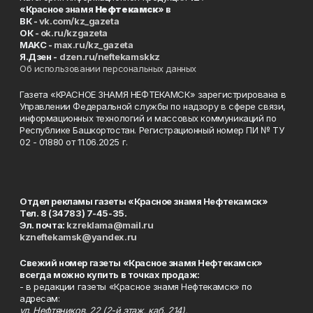
«Красное знамя
Нефтекамск
» в
ВК -
vk.com/kz_gazeta
ОК -
ok.ru/kzgazeta
MAKC -
max.ru/kz_gazeta
Я.Дзен -
dzen.ru/neftekamskkz
Об использовании персональных данных
Газета «КРАСНОЕ ЗНАМЯ НЕФТЕКАМСК» зарегистрирована в
Управлении Федеральной службы по надзору в сфере связи,
информационных технологий и массовых коммуникаций по
Республике Башкортостан. Регистрационный номер ПИ № ТУ
02 - 01880 от 11.06.2025 г.
Отдел рекламы газеты «Красное знамя Нефтекамск»
Тел. 8 (34783) 7-45-35.
Эл. почта:
kzreklama@mail.ru
kzneftekamsk@yandex.ru
Свежий номер газеты «Красное знамя Нефтекамск»
всегда можно купить в точках продаж:
- в редакции газеты «Красное знамя Нефтекамск» по
адресам:
ул. Нефтяников, 22 (2-й этаж, каб. 214),