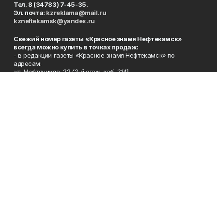
Тел. 8 (34783) 7-45-35.
Эл. почта:
kzreklama@mail.ru
kzneftekamsk@yandex.ru
Свежий номер газеты «Красное знамя Нефтекамск»
всегда можно купить в точках продаж:
- в редакции газеты «Красное знамя Нефтекамск» по
адресам:
ул. Нефтяников, 22 (2-й этаж, каб. 214),
Берёзовское шоссе, 4-а (1-й этаж);
- во всех почтовых отделениях нашего города (пятничные
выпуски);
- в сети магазинов «Бегемот» (пятничные выпуски):
ул. Ленина, 26; центральный рынок, ТЦ «Центральный»,
ул. Парковая, 2 (цокольный этаж);
Берёзовское шоссе, 3-в;
- на центральном рынке (пятничные выпуски);
- в киосках на автовокзале и на пр.Юбилейном, 5.
Телефон
Тел. 8 (34783) 7-42-62.
Эл. почта
kzgazeta@mail.ru
Адрес
Адрес редакции: 452688, Республика Башкортостан, г.