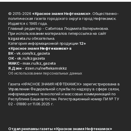
© 2015-2026
«Красное знамя Нефтекамск»
. Общественно-
политическая газета городского округа город Нефтекамск.
Издаётся с 1965 года.
Главный редактор - Сабитова Людмила Валерьяновна.
При использовании материалов гиперссылка на сайт
kzgazeta.ru
обязательна.
Категория информационной продукции
12+
«Красное знамя
Нефтекамск
» в
ВК -
vk.com/kz_gazeta
ОК -
ok.ru/kzgazeta
MAKC -
max.ru/kz_gazeta
Я.Дзен -
dzen.ru/neftekamskkz
Об использовании персональных данных
Газета «КРАСНОЕ ЗНАМЯ НЕФТЕКАМСК» зарегистрирована в
Управлении Федеральной службы по надзору в сфере связи,
информационных технологий и массовых коммуникаций по
Республике Башкортостан. Регистрационный номер ПИ № ТУ
02 - 01880 от 11.06.2025 г.
Отдел рекламы газеты «Красное знамя Нефтекамск»