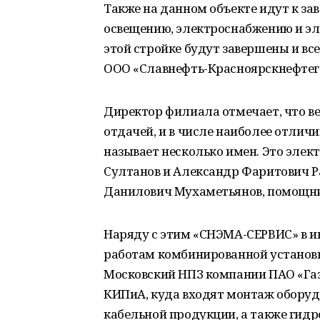
Также на данном объекте идут к з
освещению, электроснабжению и эл
этой стройке будут завершены и вс
ООО «Славнефть-Красноярскнефтега
Директор филиала отмечает, что ве
отдачей, и в числе наиболее отлич
называет несколько имен. Это эле
Султанов и Александр Фаритович Р
Данилович Мухаметьянов, помощн
Наряду с этим «СНЭМА-СЕРВИС» в 
работам комбинированной установк
Московский НПЗ компании ПАО «Газ
КИПиА, куда входят монтаж оборуд
кабельной продукции, а также гид