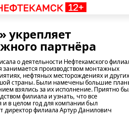
» укрепляет
жного партнёра
писала о деятельности Нефтекамского филиа
я занимается производством монтажных
ятиях, нефтяных месторождениях и други
шой страны. Были намечены большие план
нием взялись за их исполнение. Приятно бы
одством филиала и узнать, что все
и в целом год для компании был
т директор филиала Артур Данилович