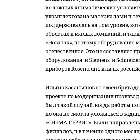
в сложных климатических условиях
укомплектована материалами и те
поддерживалась на том уровне, кот
объектах и малых компаний, и таких
«Новатэк», поэтому оборудование м
отечественное. Это не составляет
оборудования: и Siemens, и Schneide
приборов Rosemount, или их российс
Ильгиз Хасаньянов со своей бригадо
проекте по модернизации производ
был такой случай, когда работы по
но она не смогла уложиться в зада
«СНЭМА-СЕРВИС». Были направлены 
филиалов, и в течение одного меся
провели работы по монтажу металл