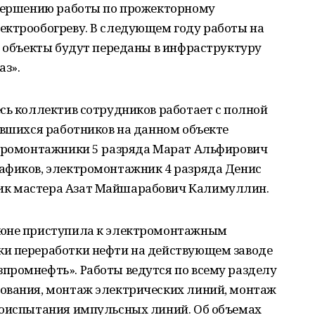
авершению работы по прожекторному
ектрообогреву. В следующем году работы на
е объекты будут переданы в инфраструктуру
з».
сь коллектив сотрудников работает с полной
ившихся работников на данном объекте
ктромонтажники 5 разряда Марат Альфирович
афиков, электромонтажник 4 разряда Денис
ик мастера Азат Майшарабович Калимуллин.
июне приступила к электромонтажным
и переработки нефти на действующем заводе
промнефть». Работы ведутся по всему разделу
ования, монтаж электрических линий, монтаж
роиспытания импульсных линий. Об объемах