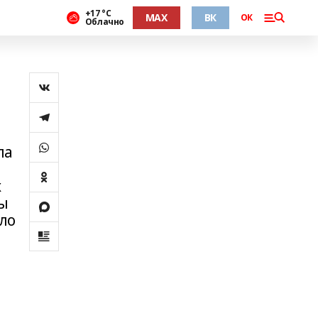
+17 °С
MAX
ВК
ОК
Облачно
ла
х
ы
ло