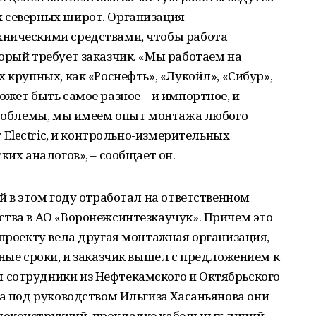
 северных широт. Организация
хническими средствами, чтобы работа
орый требует заказчик. «Мы работаем на
 крупных, как «Роснефть», «Лукойл», «Сибур»,
ожет быть самое разное – и импортное, и
 проблемы, мы имеем опыт монтажа любого
r Electric, и контрольно-измерительных
ких аналогов», – сообщает он.
й в этом году отработал на ответственном
ства в АО «Воронежсинтезкаучук». Причем это
 проекту вела другая монтажная организация,
нные сроки, и заказчик вышел с предложением к
сотрудники из Нефтекамского и Октябрьского
ца под руководством Ильгиза Хасаньянова они
оконструкций, прокладке кабельных линий,