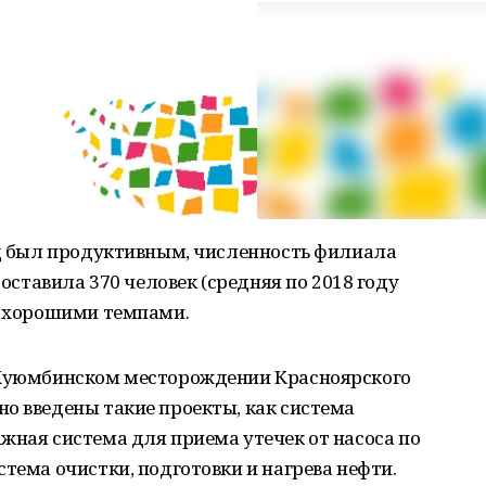
од был продуктивным, численность филиала
составила 370 человек (средняя по 2018 году
т хорошими темпами.
а Куюмбинском месторождении Красноярского
о введены такие проекты, как система
жная система для приема утечек от насоса по
стема очистки, подготовки и нагрева нефти.