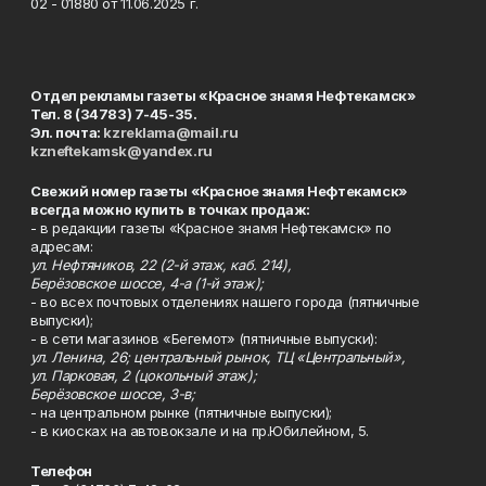
02 - 01880 от 11.06.2025 г.
Отдел рекламы газеты «Красное знамя Нефтекамск»
Тел. 8 (34783) 7-45-35.
Эл. почта:
kzreklama@mail.ru
kzneftekamsk@yandex.ru
Свежий номер газеты «Красное знамя Нефтекамск»
всегда можно купить в точках продаж:
- в редакции газеты «Красное знамя Нефтекамск» по
адресам:
ул. Нефтяников, 22 (2-й этаж, каб. 214),
Берёзовское шоссе, 4-а (1-й этаж);
- во всех почтовых отделениях нашего города (пятничные
выпуски);
- в сети магазинов «Бегемот» (пятничные выпуски):
ул. Ленина, 26; центральный рынок, ТЦ «Центральный»,
ул. Парковая, 2 (цокольный этаж);
Берёзовское шоссе, 3-в;
- на центральном рынке (пятничные выпуски);
- в киосках на автовокзале и на пр.Юбилейном, 5.
Телефон