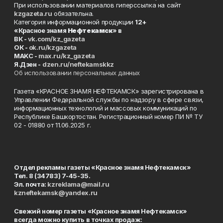
При использовании материалов гиперссылка на сайт
kzgazeta.ru
обязательна.
Категория информационной продукции
12+
«Красное знамя
Нефтекамск
» в
ВК -
vk.com/kz_gazeta
ОК -
ok.ru/kzgazeta
MAKC -
max.ru/kz_gazeta
Я.Дзен -
dzen.ru/neftekamskkz
Об использовании персональных данных
Газета «КРАСНОЕ ЗНАМЯ НЕФТЕКАМСК» зарегистрирована в
Управлении Федеральной службы по надзору в сфере связи,
информационных технологий и массовых коммуникаций по
Республике Башкортостан. Регистрационный номер ПИ № ТУ
02 - 01880 от 11.06.2025 г.
Отдел рекламы газеты «Красное знамя Нефтекамск»
Тел. 8 (34783) 7-45-35.
Эл. почта:
kzreklama@mail.ru
kzneftekamsk@yandex.ru
Свежий номер газеты «Красное знамя Нефтекамск»
всегда можно купить в точках продаж: