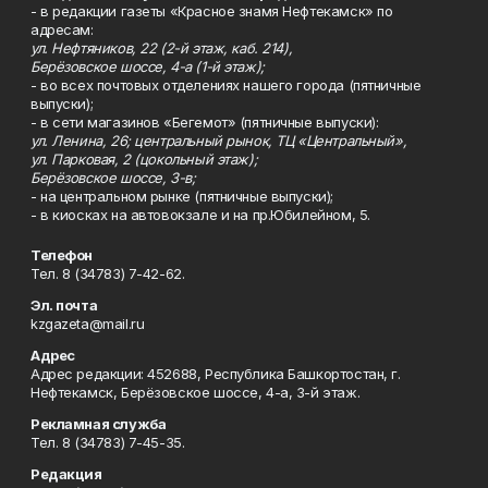
- в редакции газеты «Красное знамя Нефтекамск» по
адресам:
ул. Нефтяников, 22 (2-й этаж, каб. 214),
Берёзовское шоссе, 4-а (1-й этаж);
- во всех почтовых отделениях нашего города (пятничные
выпуски);
- в сети магазинов «Бегемот» (пятничные выпуски):
ул. Ленина, 26; центральный рынок, ТЦ «Центральный»,
ул. Парковая, 2 (цокольный этаж);
Берёзовское шоссе, 3-в;
- на центральном рынке (пятничные выпуски);
- в киосках на автовокзале и на пр.Юбилейном, 5.
Телефон
Тел. 8 (34783) 7-42-62.
Эл. почта
kzgazeta@mail.ru
Адрес
Адрес редакции: 452688, Республика Башкортостан, г.
Нефтекамск, Берёзовское шоссе, 4-а, 3-й этаж.
Рекламная служба
Тел. 8 (34783) 7-45-35.
Редакция