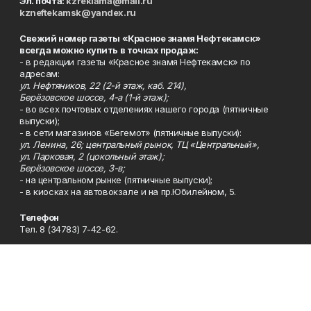
Эл. почта:
kzreklama@mail.ru
kzneftekamsk@yandex.ru
Свежий номер газеты «Красное знамя Нефтекамск»
всегда можно купить в точках продаж:
- в редакции газеты «Красное знамя Нефтекамск» по
адресам:
ул. Нефтяников, 22 (2-й этаж, каб. 214),
Берёзовское шоссе, 4-а (1-й этаж);
- во всех почтовых отделениях нашего города (пятничные
выпуски);
- в сети магазинов «Бегемот» (пятничные выпуски):
ул. Ленина, 26; центральный рынок, ТЦ «Центральный»,
ул. Парковая, 2 (цокольный этаж);
Берёзовское шоссе, 3-в;
- на центральном рынке (пятничные выпуски);
- в киосках на автовокзале и на пр.Юбилейном, 5.
Телефон
Тел. 8 (34783) 7-42-62.
Эл. почта
kzgazeta@mail.ru
Адрес
Адрес редакции: 452688, Республика Башкортостан, г.
Нефтекамск, Берёзовское шоссе, 4-а, 3-й этаж.