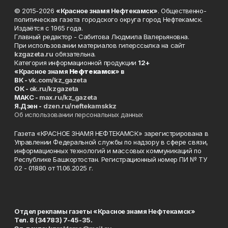
© 2015-2026
«Красное знамя Нефтекамск»
. Общественно-
политическая газета городского округа город Нефтекамск.
Издаётся с 1965 года.
Главный редактор - Сабитова Людмила Валерьяновна.
При использовании материалов гиперссылка на сайт
kzgazeta.ru
обязательна.
Категория информационной продукции
12+
«Красное знамя
Нефтекамск
» в
ВК -
vk.com/kz_gazeta
ОК -
ok.ru/kzgazeta
MAKC -
max.ru/kz_gazeta
Я.Дзен -
dzen.ru/neftekamskkz
Об использовании персональных данных
Газета «КРАСНОЕ ЗНАМЯ НЕФТЕКАМСК» зарегистрирована в
Управлении Федеральной службы по надзору в сфере связи,
информационных технологий и массовых коммуникаций по
Республике Башкортостан. Регистрационный номер ПИ № ТУ
02 - 01880 от 11.06.2025 г.
Отдел рекламы газеты «Красное знамя Нефтекамск»
Тел. 8 (34783) 7-45-35.