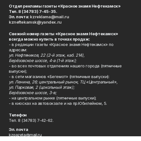
Отдел рекламы газеты «Красное знамя Нефтекамск»
Тел. 8 (34783) 7-45-35.
Эл. почта:
kzreklama@mail.ru
kzneftekamsk@yandex.ru
Свежий номер газеты «Красное знамя Нефтекамск»
всегда можно купить в точках продаж:
- в редакции газеты «Красное знамя Нефтекамск» по
адресам:
ул. Нефтяников, 22 (2-й этаж, каб. 214),
Берёзовское шоссе, 4-а (1-й этаж);
- во всех почтовых отделениях нашего города (пятничные
выпуски);
- в сети магазинов «Бегемот» (пятничные выпуски):
ул. Ленина, 26; центральный рынок, ТЦ «Центральный»,
ул. Парковая, 2 (цокольный этаж);
Берёзовское шоссе, 3-в;
- на центральном рынке (пятничные выпуски);
- в киосках на автовокзале и на пр.Юбилейном, 5.
Телефон
Тел. 8 (34783) 7-42-62.
Эл. почта
kzgazeta@mail.ru