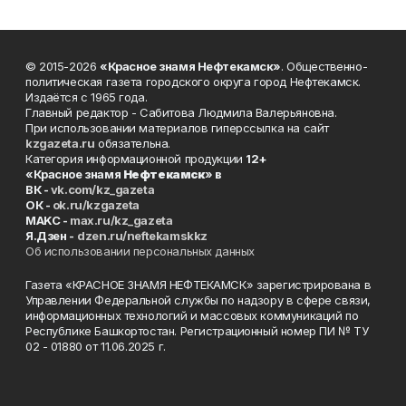
© 2015-2026
«Красное знамя Нефтекамск»
. Общественно-
политическая газета городского округа город Нефтекамск.
Издаётся с 1965 года.
Главный редактор - Сабитова Людмила Валерьяновна.
При использовании материалов гиперссылка на сайт
kzgazeta.ru
обязательна.
Категория информационной продукции
12+
«Красное знамя
Нефтекамск
» в
ВК -
vk.com/kz_gazeta
ОК -
ok.ru/kzgazeta
MAKC -
max.ru/kz_gazeta
Я.Дзен -
dzen.ru/neftekamskkz
Об использовании персональных данных
Газета «КРАСНОЕ ЗНАМЯ НЕФТЕКАМСК» зарегистрирована в
Управлении Федеральной службы по надзору в сфере связи,
информационных технологий и массовых коммуникаций по
Республике Башкортостан. Регистрационный номер ПИ № ТУ
02 - 01880 от 11.06.2025 г.