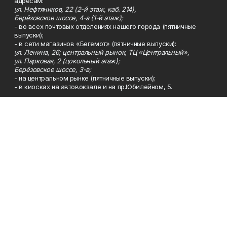
адресам:
ул. Нефтяников, 22 (2-й этаж, каб. 214),
Берёзовское шоссе, 4-а (1-й этаж);
- во всех почтовых отделениях нашего города (пятничные
выпуски);
- в сети магазинов «Бегемот» (пятничные выпуски):
ул. Ленина, 26; центральный рынок, ТЦ «Центральный»,
ул. Парковая, 2 (цокольный этаж);
Берёзовское шоссе, 3-в;
- на центральном рынке (пятничные выпуски);
- в киосках на автовокзале и на пр.Юбилейном, 5.
Телефон
Тел. 8 (34783) 7-42-62.
Эл. почта
kzgazeta@mail.ru
Адрес
Адрес редакции: 452688, Республика Башкортостан, г.
Нефтекамск, Берёзовское шоссе, 4-а, 3-й этаж.
Рекламная служба
Тел. 8 (34783) 7-45-35.
Редакция
Тел. 8 (34783) 7-42-72, 7-42-92..