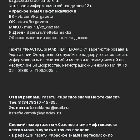
kzgazeta.ru
обязательна.
Категория информационной продукции
12+
«Красное знамя
Нефтекамск
» в
ВК -
vk.com/kz_gazeta
ОК -
ok.ru/kzgazeta
MAKC -
max.ru/kz_gazeta
Я.Дзен -
dzen.ru/neftekamskkz
Об использовании персональных данных
Газета «КРАСНОЕ ЗНАМЯ НЕФТЕКАМСК» зарегистрирована в
Управлении Федеральной службы по надзору в сфере связи,
информационных технологий и массовых коммуникаций по
Республике Башкортостан. Регистрационный номер ПИ № ТУ
02 - 01880 от 11.06.2025 г.
Отдел рекламы газеты «Красное знамя Нефтекамск»
Тел. 8 (34783) 7-45-35.
Эл. почта:
kzreklama@mail.ru
kzneftekamsk@yandex.ru
Свежий номер газеты «Красное знамя Нефтекамск»
всегда можно купить в точках продаж:
- в редакции газеты «Красное знамя Нефтекамск» по