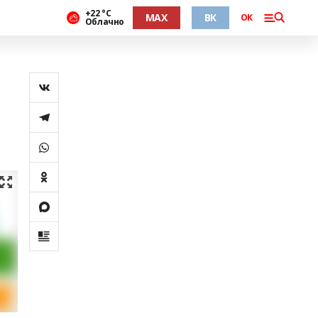
+22 °С
MAX
ВК
ОК
Облачно