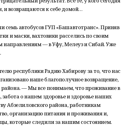
рицательный результат. Все те, у кого сегодня
, и возвращаются к себе домой…
и семь автобусов ГУП «Башавтотранс». Приняв
атки и маски, вахтовики расселись по своим
м направлениям — в Уфу, Мелеуз и Сибай. Уже
.
елю республики Радию Хабирову за то, что нас
рганизовано наше благополучное возвращение,
 района. — Мы все понимаем, что проживание в
, забота о нашем здоровье и здоровье наших
тву Абзелиловского района, работникам
тво, организацию питания и проживания и,
цы, которые следили за нашим состоянием.