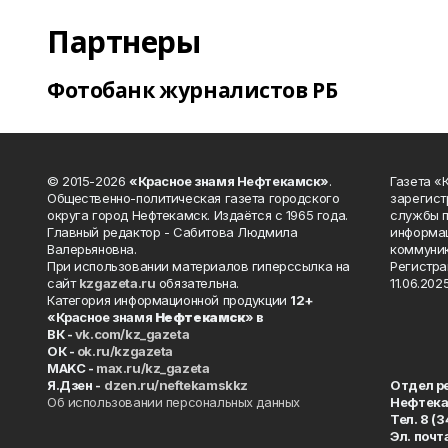
Партнеры
Фотобанк журналистов РБ
© 2015-2026
«Красное знамя Нефтекамск»
.
Газета 
Общественно-политическая газета городского
зарегист
округа город Нефтекамск. Издаётся с 1965 года.
службы п
Главный редактор - Сабитова Людмила
информац
Валерьяновна.
коммуник
При использовании материалов гиперссылка на
Регистра
сайт
kzgazeta.ru
обязательна.
11.06.2025
Категория информационной продукции
12+
«Красное знамя
Нефтекамск
» в
ВК -
vk.com/kz_gazeta
ОК -
ok.ru/kzgazeta
MAKC -
max.ru/kz_gazeta
Я.Дзен -
dzen.ru/neftekamskkz
Отдел р
Об использовании персональных данных
Нефтек
Тел. 8 (
Эл. почт