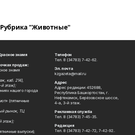
Рубрика "Животные"
Красное знамя
Телефон
Тел. 8 (34783) 7-42-62.
точках продаж:
Эл. почта
сное знамя
kzgazeta@mail.ru
ж, каб. 214),
Адрес
-й этаж);
Адрес редакции: 452688,
ениях нашего города
Республика Башкортостан, г.
Нефтекамск, Берёзовское шоссе,
мот» (пятничные
4-а, 3-й этаж.
ный рынок, ТЦ
Рекламная служба
Тел. 8 (34783) 7-45-35.
й этаж);
Редакция
Тел. 8 (34783) 7-42-72, 7-42-92..
ятничные выпуски);