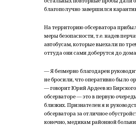
остальных повторные пробы дали от
благополучно завершился карантин
На территорию обсерватора прибыл
меры безопасности, т.е. надев перч
автобусам, которые выехали по тре
оттуда они сами доберутся до дома
— Я безмерно благодарен руководит
не бросили, что оперативно было о
— говорит Юрий Ардеев из Бирского
обсерваторе — это в первую очередь
близких. Признателен я и руководс
обсерватора за отличное обустройс
конечно, медикам районной больни