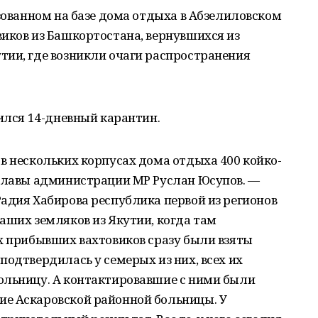
изованном на базе дома отдыха в Абзелиловском
иков из Башкортостана, вернувшихся из
тии, где возникли очаги распространения
чился 14-дневный карантин.
в нескольких корпусах дома отдыха 400 койко-
 главы администрации МР Руслан Юсупов. —
адия Хабирова республика первой из регионов
аших земляков из Якутии, когда там
х прибывших вахтовиков сразу были взяты
подтвердилась у семерых из них, всех их
ольницу. А контактировавшие с ними были
е Аскаровской районной больницы. У