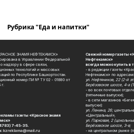
Рубрика "Еда и напитки"
«КРАСНОЕ ЗНАМЯ НЕФТЕКАМСК»
Свежий номер газеты «
рирована в Управлении Федеральной
Нефтекамск»
о надзору в сфере связи,
всегда можно купить в 
ионных технологий и массовых
- в редакции газеты «Кра
аций по Республике Башкортостан.
Нефтекамск» по адресам:
ционный номер ПИ № ТУ 02 - 01880 от
ул. Нефтяников, 22 (2-й эта
 г.
Берёзовское шоссе, 4-а (1
- во всех почтовых отдел
(пятничные выпуски);
- в сети магазинов «Беге
выпуски):
ул. Ленина, 26; централь
екламы газеты «Красное знамя
«Центральный»,
амск»
ул. Парковая, 2 (цокольны
34783) 7-45-35.
Берёзовское шоссе, 3-в;
а:
kzreklama@mail.ru
- на центральном рынке (п