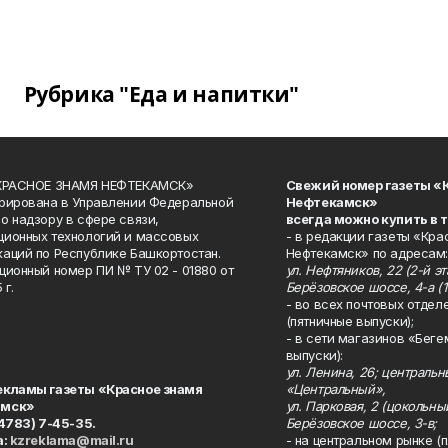
Рубрика "Еда и напитки"
«КРАСНОЕ ЗНАМЯ НЕФТЕКАМСК»
Свежий номер газеты «
рирована в Управлении Федеральной
Нефтекамск»
о надзору в сфере связи,
всегда можно купить в 
ионных технологий и массовых
- в редакции газеты «Кра
аций по Республике Башкортостан.
Нефтекамск» по адресам:
ционный номер ПИ № ТУ 02 - 01880 от
ул. Нефтяников, 22 (2-й эта
 г.
Берёзовское шоссе, 4-а (1
- во всех почтовых отдел
(пятничные выпуски);
- в сети магазинов «Беге
выпуски):
ул. Ленина, 26; централь
екламы газеты «Красное знамя
«Центральный»,
амск»
ул. Парковая, 2 (цокольны
34783) 7-45-35.
Берёзовское шоссе, 3-в;
а:
kzreklama@mail.ru
- на центральном рынке (п