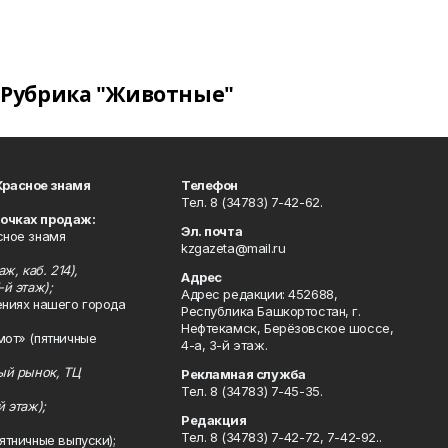
Рубрика "Животные"
Красное знамя
Телефон
Тел. 8 (34783) 7-42-62.
точках продаж:
Эл. почта
сное знамя
kzgazeta@mail.ru
ж, каб. 214),
Адрес
-й этаж);
Адрес редакции: 452688,
ениях нашего города
Республика Башкортостан, г.
Нефтекамск, Берёзовское шоссе,
мот» (пятничные
4-а, 3-й этаж.
ный рынок, ТЦ
Рекламная служба
Тел. 8 (34783) 7-45-35.
й этаж);
Редакция
Тел. 8 (34783) 7-42-72, 7-42-92..
ятничные выпуски);