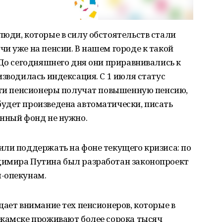
юди, которые в силу обстоятельств стали
и уже на пенсии. В нашем городе к такой
 До сегодняшнего дня они приравнивались к
изводилась индексация. С 1 июля статус
 эти пенсионеры получат повышенную пенсию,
удет произведена автоматически, писать
онный фонд не нужно.
ли поддержать на фоне текущего кризиса: по
димира Путина был разработан законопроект
-опекунам.
щает внимание тех пенсионеров, которые в
екамске проживают более сорока тысяч