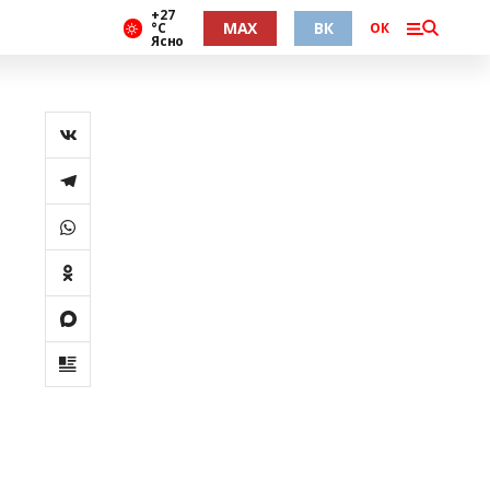
+27
MAX
ВК
°С
ОК
Ясно