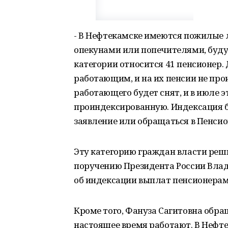
- В Нефтекамске имеются пожилые л
опекунами или попечителями, будуч
категории относится 41 пенсионер.
работающим, и на их пенсии не про
работающего будет снят, и в июле
проиндексированную. Индексация б
заявление или обращаться в Пенси
Эту категорию граждан власти реши
поручению Президента России Вла
об индексации выплат пенсионерам
Кроме того, Фануза Сагитовна обра
настоящее время работают. В Нефт