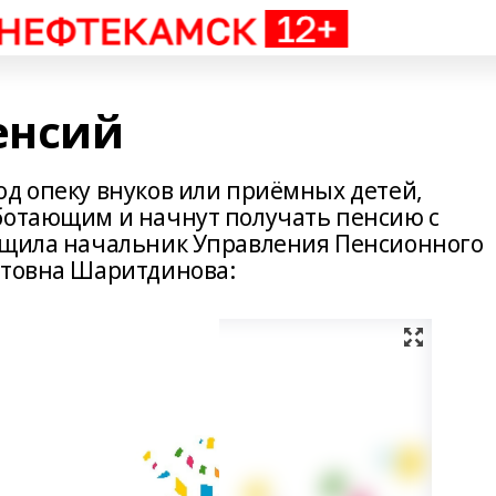
енсий
од опеку внуков или приёмных детей,
ботающим и начнут получать пенсию с
общила начальник Управления Пенсионного
итовна Шаритдинова: