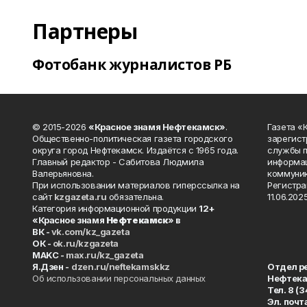
Партнеры
Фотобанк журналистов РБ
© 2015-2026
«Красное знамя Нефтекамск»
.
Газета 
Общественно-политическая газета городского
зарегист
округа город Нефтекамск. Издаётся с 1965 года.
службы п
Главный редактор - Сабитова Людмила
информац
Валерьяновна.
коммуник
При использовании материалов гиперссылка на
Регистра
сайт
kzgazeta.ru
обязательна.
11.06.2025
Категория информационной продукции
12+
«Красное знамя
Нефтекамск
» в
ВК -
vk.com/kz_gazeta
ОК -
ok.ru/kzgazeta
MAKC -
max.ru/kz_gazeta
Я.Дзен -
dzen.ru/neftekamskkz
Отдел р
Об использовании персональных данных
Нефтек
Тел. 8 (
Эл. почт