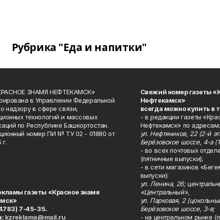
Рубрика "Еда и напитки"
«КРАСНОЕ ЗНАМЯ НЕФТЕКАМСК»
Свежий номер газеты «
рирована в Управлении Федеральной
Нефтекамск»
о надзору в сфере связи,
всегда можно купить в 
ионных технологий и массовых
- в редакции газеты «Кра
аций по Республике Башкортостан.
Нефтекамск» по адресам:
ционный номер ПИ № ТУ 02 - 01880 от
ул. Нефтяников, 22 (2-й эта
 г.
Берёзовское шоссе, 4-а (1
- во всех почтовых отдел
(пятничные выпуски);
- в сети магазинов «Беге
выпуски):
ул. Ленина, 26; централь
екламы газеты «Красное знамя
«Центральный»,
амск»
ул. Парковая, 2 (цокольны
34783) 7-45-35.
Берёзовское шоссе, 3-в;
а:
kzreklama@mail.ru
- на центральном рынке (п