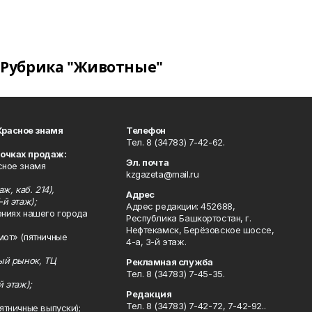
Рубрика "Животные"
Красное знамя
Телефон
Тел. 8 (34783) 7-42-62.
точках продаж:
Эл. почта
сное знамя
kzgazeta@mail.ru
ж, каб. 214),
Адрес
-й этаж);
Адрес редакции: 452688,
ениях нашего города
Республика Башкортостан, г.
Нефтекамск, Берёзовское шоссе,
мот» (пятничные
4-а, 3-й этаж.
ный рынок, ТЦ
Рекламная служба
Тел. 8 (34783) 7-45-35.
й этаж);
Редакция
Тел. 8 (34783) 7-42-72, 7-42-92..
ятничные выпуски);