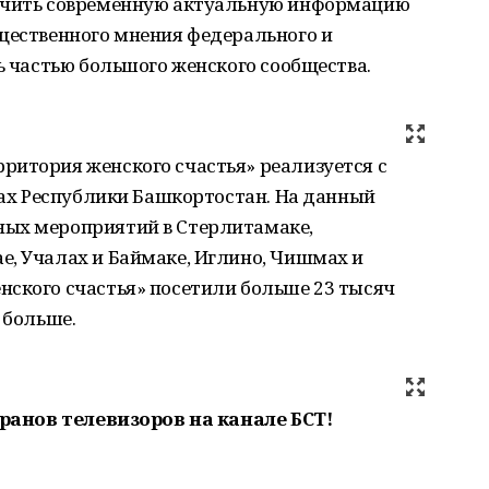
лучить современную актуальную информацию
бщественного мнения федерального и
ть частью большого женского сообщества.
ритория женского счастья» реализуется с
онах Республики Башкортостан. На данный
ных мероприятий в Стерлитамаке,
е, Учалах и Баймаке, Иглино, Чишмах и
нского счастья» посетили больше 23 тысяч
 больше.
экранов телевизоров на канале БСТ!