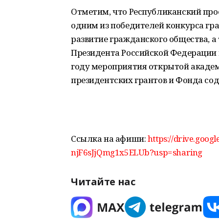
Отметим, что Республиканский прое
одним из победителей конкурса гр
развитие гражданского общества, а
Президента Российской Федерации н
году мероприятия открытой акаде
президентских грантов и Фонда со
Ссылка на афиши:
https://drive.goo
njF6sJjQmg1x5ELUb?usp=sharing
Читайте нас