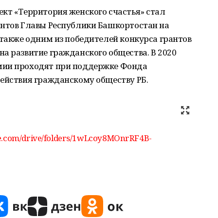
кт «Территория женского счастья» стал
антов Главы Республики Башкортостан на
 также одним из победителей конкурса грантов
а развитие гражданского общества. В 2020
мии проходят при поддержке Фонда
действия гражданскому обществу РБ.
gle.com/drive/folders/1wLcoy8MOnrRF4B-