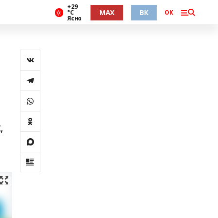
+29
MAX
ВК
°С
ОК
Ясно
,