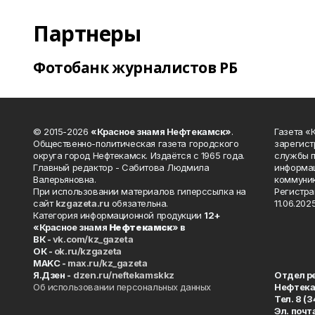
Партнеры
Фотобанк журналистов РБ
© 2015-2026
«Красное знамя Нефтекамск»
.
Газета 
Общественно-политическая газета городского
зарегист
округа город Нефтекамск. Издаётся с 1965 года.
службы п
Главный редактор - Сабитова Людмила
информац
Валерьяновна.
коммуник
При использовании материалов гиперссылка на
Регистра
сайт
kzgazeta.ru
обязательна.
11.06.2025
Категория информационной продукции
12+
«Красное знамя
Нефтекамск
» в
ВК -
vk.com/kz_gazeta
ОК -
ok.ru/kzgazeta
MAKC -
max.ru/kz_gazeta
Я.Дзен -
dzen.ru/neftekamskkz
Отдел р
Об использовании персональных данных
Нефтек
Тел. 8 (
Эл. почт