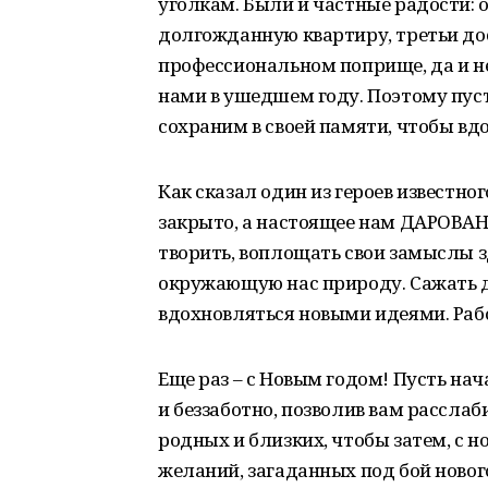
уголкам. Были и частные радости:
долгожданную квартиру, третьи до
профессиональном поприще, да и не
нами в ушедшем году. Поэтому пуст
сохраним в своей памяти, чтобы вд
Как сказал один из героев известн
закрыто, а настоящее нам ДАРОВАН
творить, воплощать свои замыслы зд
окружающую нас природу. Сажать д
вдохновляться новыми идеями. Рабо
Еще раз – с Новым годом! Пусть на
и беззаботно, позволив вам расслаб
родных и близких, чтобы затем, с н
желаний, загаданных под бой нового