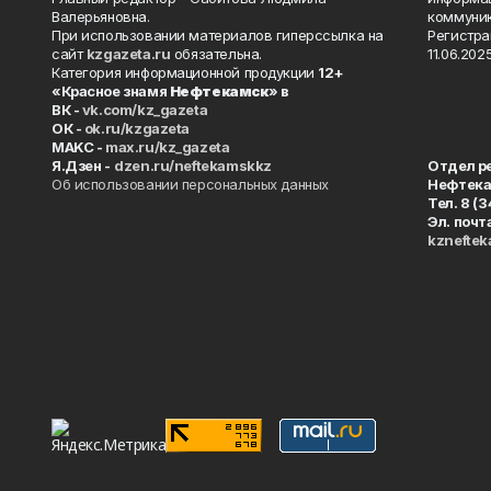
Валерьяновна.
коммуник
При использовании материалов гиперссылка на
Регистра
сайт
kzgazeta.ru
обязательна.
11.06.2025
Категория информационной продукции
12+
«Красное знамя
Нефтекамск
» в
ВК -
vk.com/kz_gazeta
ОК -
ok.ru/kzgazeta
MAKC -
max.ru/kz_gazeta
Я.Дзен -
dzen.ru/neftekamskkz
Отдел р
Об использовании персональных данных
Нефтек
Тел. 8 (
Эл. почт
kznefte