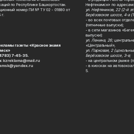
аций по Республике Башкортостан.
Нефтекамск» по адресам:
ционный номер ПИ № ТУ 02 - 01880 от
ул. Нефтяников, 22 (2-й эта
 г.
Берёзовское шоссе, 4-а (1
- во всех почтовых отдел
(пятничные выпуски);
- в сети магазинов «Беге
выпуски):
ул. Ленина, 26; централь
екламы газеты «Красное знамя
«Центральный»,
амск»
ул. Парковая, 2 (цокольны
34783) 7-45-35.
Берёзовское шоссе, 3-в;
а:
kzreklama@mail.ru
- на центральном рынке (п
kamsk@yandex.ru
- в киосках на автовокза
5.