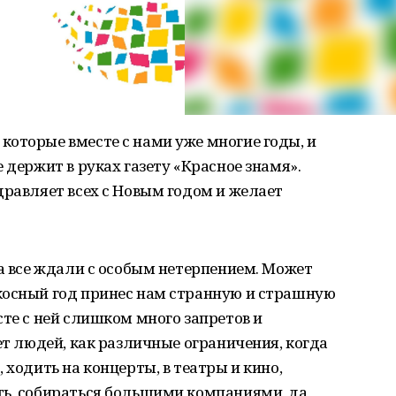
оторые вместе с нами уже многие годы, и
 держит в руках газету «Красное знамя».
дравляет всех с Новым годом и желает
да все ждали с особым нетерпением. Может
косный год принес нам странную и страшную
сте с ней слишком много запретов и
ет людей, как различные ограничения, когда
 ходить на концерты, в театры и кино,
ть, собираться большими компаниями, да