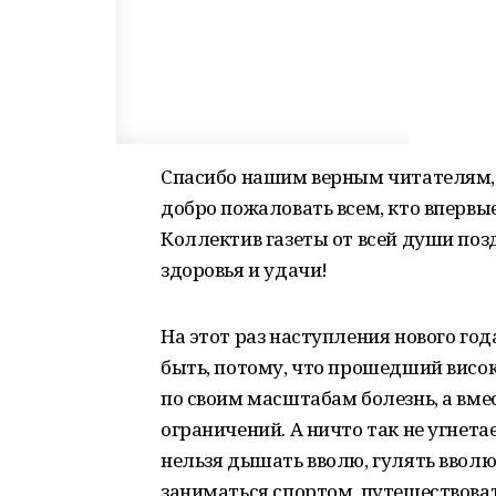
Спасибо нашим верным читателям, к
добро пожаловать всем, кто впервые
Коллектив газеты от всей души поз
здоровья и удачи!
На этот раз наступления нового го
быть, потому, что прошедший висо
по своим масштабам болезнь, а вме
ограничений. А ничто так не угнета
нельзя дышать вволю, гулять вволю,
заниматься спортом, путешествова