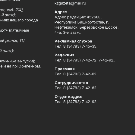
kzgazeta@mail.ru
ж, каб. 214),
Адрес
-й этаж);
Адрес редакции: 452688,
ениях нашего города
Республика Башкортостан, г.
Нефтекамск, Берёзовское шоссе,
мот» (пятничные
4-а, 3-й этаж.
ный рынок, ТЦ
Рекламная служба
Тел. 8 (34783) 7-45-35.
й этаж);
Редакция
Тел. 8 (34783) 7-42-72, 7-42-92..
ятничные выпуски);
ле и на пр.Юбилейном,
Приемная
Тел. 8 (34783) 7-42-82.
Сотрудничество
Тел. 8 (34783) 7-42-62.
Отдел кадров
Тел. 8 (34783) 7-42-92.