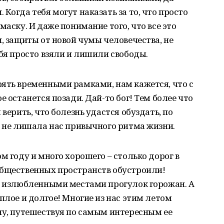
Когда тебя могут наказать за то, что просто
маску. И даже понимание того, что все это
, защиты от новой чумы человечества, не
ебя просто взяли и лишили свободы.
рять временными рамками, нам кажется, что с
е останется позади. Дай-то бог! Тем более что
верить, что болезнь удастся обуздать, по
а не лишала нас привычного ритма жизни.
м году и много хорошего – столько дорог в
общественных пространств обустроили!
ли излюбленными местами прогулок горожан. А
плое и долгое! Многие из нас этим летом
ну, путешествуя по самым интересным ее