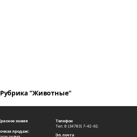
Рубрика "Животные"
Красное знамя
Телефон
Тел. 8 (34783) 7-42-62.
точках продаж:
Эл. почта
сное знамя