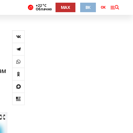
+22 °С
MAX
ВК
ОК
Облачно
ам