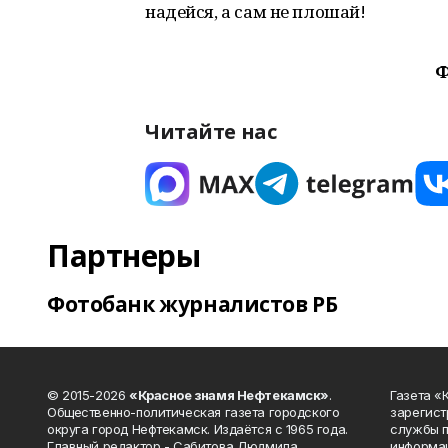
надейся, а сам не плошай!
Ф
Читайте нас
Партнеры
Фотобанк журналистов РБ
© 2015-2026
«Красное знамя Нефтекамск»
.
Газета 
Общественно-политическая газета городского
зарегист
округа город Нефтекамск. Издаётся с 1965 года.
службы п
Главный редактор - Сабитова Людмила
информац