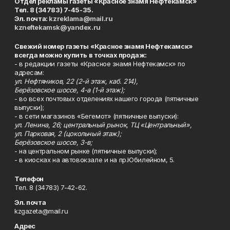
Отдел рекламы газеты «Красное знамя Нефтекамск»
Тел. 8 (34783) 7-45-35.
Эл. почта:
kzreklama@mail.ru
kzneftekamsk@yandex.ru
Свежий номер газеты «Красное знамя Нефтекамск»
всегда можно купить в точках продаж:
- в редакции газеты «Красное знамя Нефтекамск» по
адресам:
ул. Нефтяников, 22 (2-й этаж, каб. 214),
Берёзовское шоссе, 4-а (1-й этаж);
- во всех почтовых отделениях нашего города (пятничные
выпуски);
- в сети магазинов «Бегемот» (пятничные выпуски):
ул. Ленина, 26; центральный рынок, ТЦ «Центральный»,
ул. Парковая, 2 (цокольный этаж);
Берёзовское шоссе, 3-в;
- на центральном рынке (пятничные выпуски);
- в киосках на автовокзале и на пр.Юбилейном, 5.
Телефон
Тел. 8 (34783) 7-42-62.
Эл. почта
kzgazeta@mail.ru
Адрес