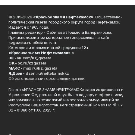
© 2015-2026
«Красное знамя Нефтекамск»
. Общественно-
политическая газета городского округа город Нефтекамск.
Издаётся с 1965 года.
Главный редактор - Сабитова Людмила Валерьяновна.
При использовании материалов гиперссылка на сайт
kzgazeta.ru
обязательна.
Категория информационной продукции
12+
«Красное знамя
Нефтекамск
» в
ВК -
vk.com/kz_gazeta
ОК -
ok.ru/kzgazeta
MAKC -
max.ru/kz_gazeta
Я.Дзен -
dzen.ru/neftekamskkz
Об использовании персональных данных
Газета «КРАСНОЕ ЗНАМЯ НЕФТЕКАМСК» зарегистрирована в
Управлении Федеральной службы по надзору в сфере связи,
информационных технологий и массовых коммуникаций по
Республике Башкортостан. Регистрационный номер ПИ № ТУ
02 - 01880 от 11.06.2025 г.