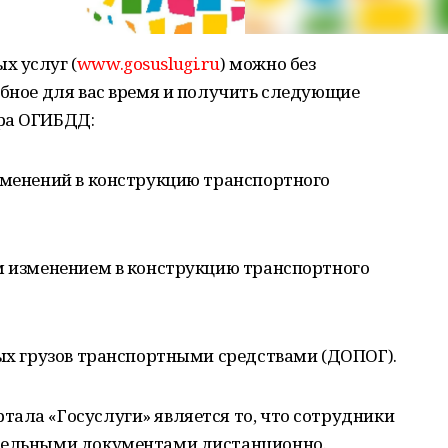
х услуг (
www.gosuslugi.ru
) можно без
обное для вас время и получить следующие
ра ОГИБДД:
зменений в конструкцию транспортного
ым изменением в конструкцию транспортного
ных грузов транспортными средствами (ДОПОГ).
ала «Госуслуги» является то, что сотрудники
ательными документами дистанционно.