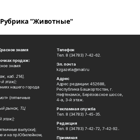
Рубрика "Животные"
Красное знамя
Телефон
Тел. 8 (34783) 7-42-62.
точках продаж:
Эл. почта
сное знамя
kzgazeta@mail.ru
ж, каб. 214),
Адрес
-й этаж);
Адрес редакции: 452688,
ениях нашего города
Республика Башкортостан, г.
Нефтекамск, Берёзовское шоссе,
мот» (пятничные
4-а, 3-й этаж.
ный рынок, ТЦ
Рекламная служба
Тел. 8 (34783) 7-45-35.
й этаж);
Редакция
Тел. 8 (34783) 7-42-72, 7-42-92..
ятничные выпуски);
ле и на пр.Юбилейном,
Приемная