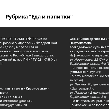
Рубрика "Еда и напитки"
«КРАСНОЕ ЗНАМЯ НЕФТЕКАМСК»
Свежий номер газеты «
рирована в Управлении Федеральной
Нефтекамск»
о надзору в сфере связи,
всегда можно купить в 
ионных технологий и массовых
- в редакции газеты «Кра
аций по Республике Башкортостан.
Нефтекамск» по адресам:
ционный номер ПИ № ТУ 02 - 01880 от
ул. Нефтяников, 22 (2-й эта
 г.
Берёзовское шоссе, 4-а (1
- во всех почтовых отдел
(пятничные выпуски);
- в сети магазинов «Беге
выпуски):
ул. Ленина, 26; централь
екламы газеты «Красное знамя
«Центральный»,
амск»
ул. Парковая, 2 (цокольны
34783) 7-45-35.
Берёзовское шоссе, 3-в;
а:
kzreklama@mail.ru
- на центральном рынке (п
kamsk@yandex.ru
- в киосках на автовокза