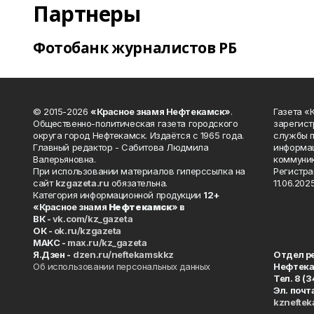
Партнеры
Фотобанк журналистов РБ
© 2015-2026
«Красное знамя Нефтекамск»
.
Газета 
Общественно-политическая газета городского
зарегист
округа город Нефтекамск. Издаётся с 1965 года.
службы п
Главный редактор - Сабитова Людмила
информац
Валерьяновна.
коммуник
При использовании материалов гиперссылка на
Регистра
сайт
kzgazeta.ru
обязательна.
11.06.2025
Категория информационной продукции
12+
«Красное знамя
Нефтекамск
» в
ВК -
vk.com/kz_gazeta
ОК -
ok.ru/kzgazeta
MAKC -
max.ru/kz_gazeta
Я.Дзен -
dzen.ru/neftekamskkz
Отдел р
Об использовании персональных данных
Нефтек
Тел. 8 (
Эл. почт
kznefte