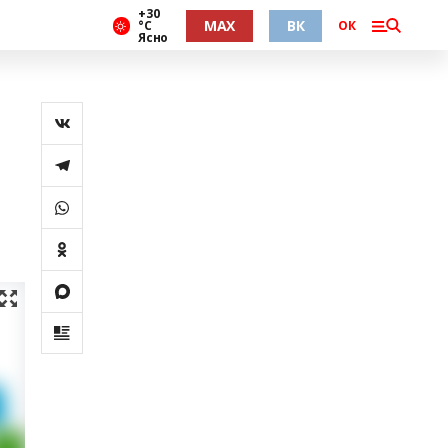
+30
MAX
ВК
°С
ОК
Ясно