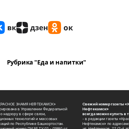
Рубрика "Еда и напитки"
«КРАСНОЕ ЗНАМЯ НЕФТЕКАМСК»
Свежий номер газеты «
рирована в Управлении Федеральной
Нефтекамск»
о надзору в сфере связи,
всегда можно купить в 
ионных технологий и массовых
- в редакции газеты «Кра
аций по Республике Башкортостан.
Нефтекамск» по адресам:
ционный номер ПИ № ТУ 02 - 01880 от
ул. Нефтяников, 22 (2-й эта