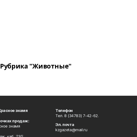
Рубрика "Животные"
Красное знамя
Телефон
Тел. 8 (34783) 7-42-62.
точках продаж:
Эл. почта
сное знамя
kzgazeta@mail.ru
ж, каб. 214),