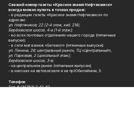
Свежий номер газеты «Красное знамя Нефтекамск»
всегда можно купить в точках продаж:
- в редакции газеты «Красное знамя Нефтекамск» по
адресам:
ул. Нефтяников, 22 (2-й этаж, каб. 214),
Берёзовское шоссе, 4-а (1-й этаж);
- во всех почтовых отделениях нашего города (пятничные
выпуски);
- в сети магазинов «Бегемот» (пятничные выпуски):
ул. Ленина, 26; центральный рынок, ТЦ «Центральный»,
ул. Парковая, 2 (цокольный этаж);
Берёзовское шоссе, 3-в;
- на центральном рынке (пятничные выпуски);
- в киосках на автовокзале и на пр.Юбилейном, 5.
Телефон
Тел. 8 (34783) 7-42-62.
Эл. почта
kzgazeta@mail.ru
Адрес
Адрес редакции: 452688, Республика Башкортостан, г.
Нефтекамск, Берёзовское шоссе, 4-а, 3-й этаж.
Рекламная служба
Тел. 8 (34783) 7-45-35.