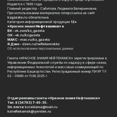
Издаётся с 1965 года.
Главный редактор - Сабитова Людмила Валерьяновна.
При использовании материалов гиперссылка на сайт
kzgazeta.ru
обязательна.
Категория информационной продукции
12+
«Красное знамя
Нефтекамск
» в
ВК -
vk.com/kz_gazeta
ОК -
ok.ru/kzgazeta
MAKC -
max.ru/kz_gazeta
Я.Дзен -
dzen.ru/neftekamskkz
Об использовании персональных данных
Газета «КРАСНОЕ ЗНАМЯ НЕФТЕКАМСК» зарегистрирована в
Управлении Федеральной службы по надзору в сфере связи,
информационных технологий и массовых коммуникаций по
Республике Башкортостан. Регистрационный номер ПИ № ТУ
02 - 01880 от 11.06.2025 г.
Отдел рекламы газеты «Красное знамя Нефтекамск»
Тел. 8 (34783) 7-45-35.
Эл. почта:
kzreklama@mail.ru
kzneftekamsk@yandex.ru