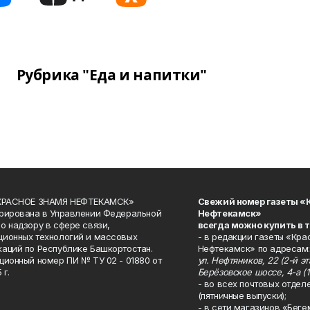
Рубрика "Еда и напитки"
«КРАСНОЕ ЗНАМЯ НЕФТЕКАМСК»
Свежий номер газеты «
рирована в Управлении Федеральной
Нефтекамск»
о надзору в сфере связи,
всегда можно купить в 
ионных технологий и массовых
- в редакции газеты «Кра
аций по Республике Башкортостан.
Нефтекамск» по адресам:
ционный номер ПИ № ТУ 02 - 01880 от
ул. Нефтяников, 22 (2-й эта
 г.
Берёзовское шоссе, 4-а (1
- во всех почтовых отдел
(пятничные выпуски);
- в сети магазинов «Беге