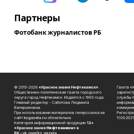
Партнеры
Фотобанк журналистов РБ
© 2015-2026
«Красное знамя Нефтекамск»
.
Газета 
Общественно-политическая газета городского
зарегист
округа город Нефтекамск. Издаётся с 1965 года.
службы п
Главный редактор - Сабитова Людмила
информац
Валерьяновна.
коммуник
При использовании материалов гиперссылка на
Регистра
сайт
kzgazeta.ru
обязательна.
11.06.2025
Категория информационной продукции
12+
«Красное знамя
Нефтекамск
» в
ВК -
vk.com/kz_gazeta