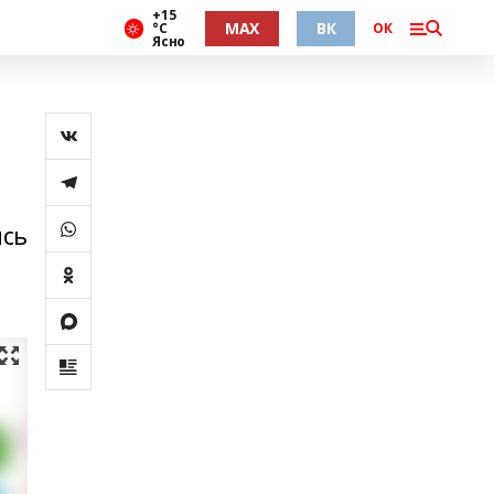
+15
MAX
ВК
°С
ОК
Ясно
ись