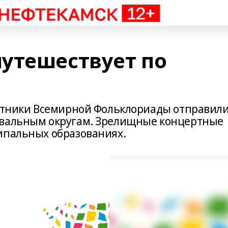
утешествует по
астники Всемирной Фольклориады отправил
ивальным округам. Зрелищные концертные
ипальных образованиях.