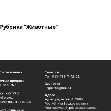
Рубрика "Животные"
Красное знамя
Телефон
Тел. 8 (34783) 7-42-62.
точках продаж:
Эл. почта
сное знамя
kzgazeta@mail.ru
ж, каб. 214),
Адрес
-й этаж);
Адрес редакции: 452688,
ениях нашего города
Республика Башкортостан, г.
Нефтекамск, Берёзовское шоссе,
мот» (пятничные